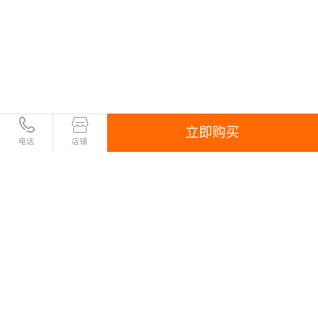
3、如因软件及自身运行三方程序导致的病毒，须客户自行评估删
除，春山云不做清理或清理前会咨询客户意见。
六、交付资料
病毒处置报告电子版，在交付流程中，我单位会上传，也会通过客
服单独发送给您（详细内容可参考下方案例）
立即购买
电话
店铺
客户案例
处置报告案例1：