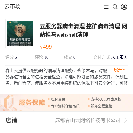
云市场
云服务器病毒清理 挖矿病毒清理 网
站挂马webshell清理
499
￥
评分
5
评论
10
成交
0
交付方式
人工服务
展开
春山云提供云服务器的病毒清理服务，查杀木马，对服
务器进行全面的进程安全检查，清理可能残留的恶意文件，计划任
务，后门程序，使服务器不用重装系统的情况下可安全运行，可修
复您的ECS告警事件，挖矿病毒，蠕虫病毒等。同时对被黑进入的
漏洞进行溯源，根据漏洞情况合理的进行安全加固，避免再次出现
担保交易
支持5天无理由退款
被黑情况。
专业测试保证品质
服务全程监管
店铺
成都春山云网络科技有限公司