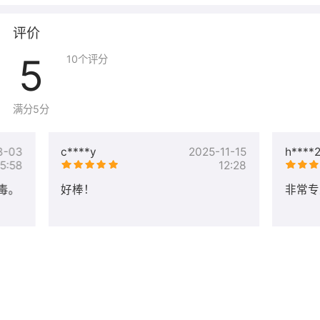
查看服务流程和项目进度。
在交付中心的项目详情页面查看服务流程以及目前的项目进
评价
度。
5
10
个评分
满分5分
8-03
c****y
2025-11-15
h****
15:58
12:28
毒。
好棒！
非常专
3、联系在线客服
您的需求提交后，订单会自动分配给后端技术，此时请您务必联系
我们的在线客服，告知您的需求详细以及订单号，以便我们为您最
快速的解决问题。