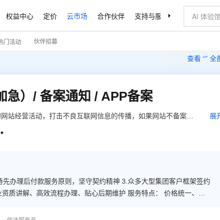
权益中心
定价
云市场
合作伙伴
支持与服务
了解阿里云
伙伴招募
热门活动
查看 “
” 
急）/ 备案通知 / APP备案
的网站经营活动，打击不良互联网信息的传播，如果网站不备案的
展
自主备案是不收任何手续费的。公安局备案一般按照各地公安机关

过官方备案网站在线备案或者通过当地电信部门两种方式来进行备
.坚持先办理后付款服务原则，坚守契约精神 3.众多大型集团客户框架签约
专业资质讲解、高效流程办理、贴心后期维护 服务特点： 价格统一、透
自信、有担当； 业务、项目同步跟踪全流程管家服务； 服务专业、高
户方便。 服务公约： 客户为尊，以礼相待； 诚信为本，踏实严谨；