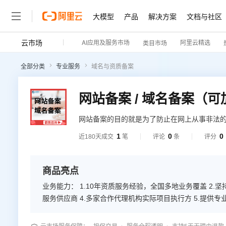
大模型
产品
解决方案
文档与社区
云市场
AI应用及服务市场
阿里云精选
类目市场
全部分类
专业服务
域名与资质备案
网站备案 / 域名备案（可加
网站备案的目的就是为了防止在网上从事非法
话，很有可能被查处以后关停。非经营性网站
1
0
0
近180天成交
笔
评论
条
评分
指定的地点和方式进行。ICP备案可以自主通
案。
商品亮点
业务能力： 1.10年资质服务经验，全国多地业务覆盖 2
服务供应商 4.多家合作代理机构实际项目执行方 5.提供
明、合理，对得起新老客户； 先办理后付款，有能力、有
效、严谨、正规、贴心； 提供多类型、高匹配材料模版，客