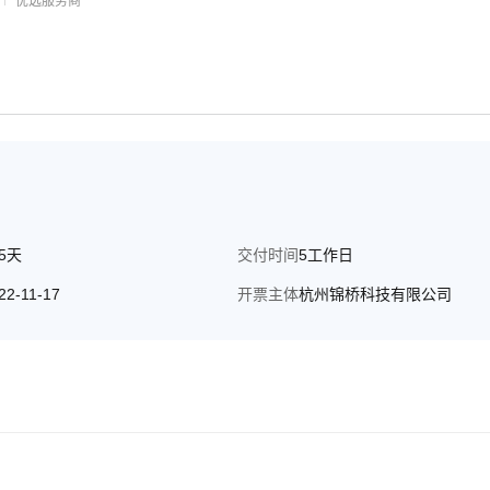
优选服务商
 本着初心的服务态度，专业、严谨、高效完成客户项目托付。 企业愿
65天
交付时间
5工作日
22-11-17
开票主体
杭州锦桥科技有限公司