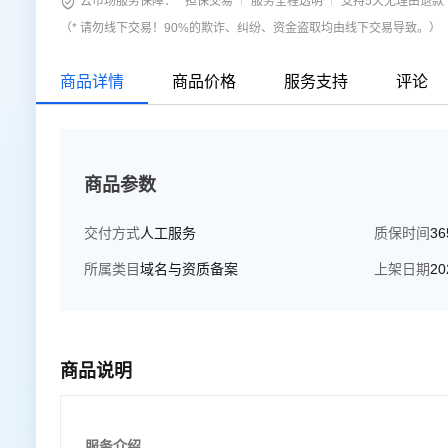

云市场服务保障：
担保交易
服务全程透明
支持5天无理由退款
专业为先，经验丰富； 效率为王，管家服务。 服务理念：
（* 请勿线下交易！90%的欺诈、纠纷、资金盗取均由线下交易导致。）
景： 成为值得信赖的资质服务品牌。
商品详情
商品价格
服务支持
评论
商品参数
交付方式
人工服务
质保时间
3
所属类目
域名与资质备案
上架日期
20
商品说明
服务介绍