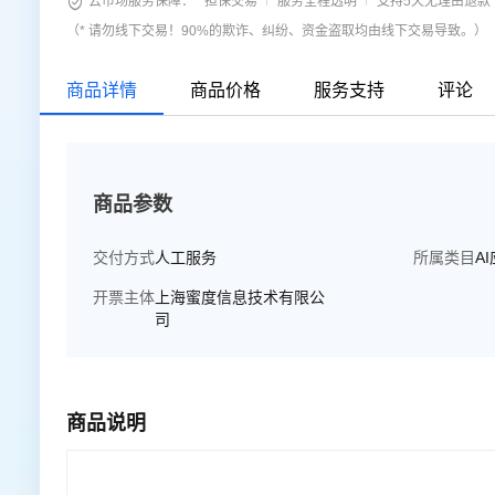

云市场服务保障：
担保交易
服务全程透明
支持5天无理由退款
（* 请勿线下交易！90%的欺诈、纠纷、资金盗取均由线下交易导致。）
商品详情
商品价格
服务支持
评论
商品参数
交付方式
人工服务
所属类目
A
开票主体
上海蜜度信息技术有限公
司
商品说明