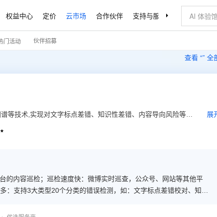
权益中心
定价
云市场
合作伙伴
支持与服务
了解阿里云
伙伴招募
热门活动
查看 “
” 
谱等技术,实现对文字标点差错、知识性差错、内容导向风险等内
展
属地巡查等功能快速定位问题，帮助用户快速进行内容的自查自

体、客户端的内容安全,为政府、媒体和企业提供全栈式内容安全
个平台的内容巡检；巡检速度快：微博实时巡查，公众号、网站等其他平
多：支持3大类型20个分类的错误检测，如：文字标点差错校对、知识