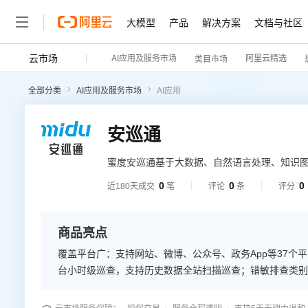
大模型
产品
解决方案
文档与社区
云市场
AI应用及服务市场
阿里云精选
类目市场
全部分类
AI应用及服务市场
AI应用
安巡通
蜜度安巡通基于大数据、自然语言处理、知识图
容的精准识别，通过新媒体检查、网站检查、
0
0
0
近180天成交
笔
评论
条
评分
纠、整改优化、风险防范，有效保障网站、新媒
管理解决方案。
商品亮点
覆盖平台广：支持网站、微博、公众号、政务App等37
台小时级巡查，支持历史数据全站扫描巡查；错敏排查类别
性差错校对、内容导向风险识别、其他敏感内容等。