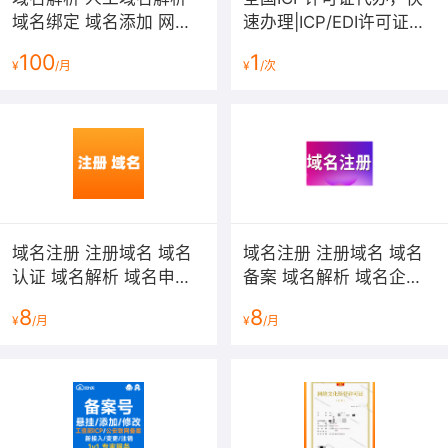
域名绑定 域名添加 网站
速办理|ICP/EDI许可证办
域名解析
理|经营性网站牌照|经营
100
1
¥
/月
¥
/次
性网站备案资质|增值电信
业务许可证
域名注册 注册域名 域名
域名注册 注册域名 域名
认证 域名解析 域名申请
备案 域名解析 域名企业
com cn net 英文域名 网
邮箱申请com cn net 英
8
8
¥
/月
¥
/月
站备案 icp备案 软著申报
文域名 中文域名注册
网站建设