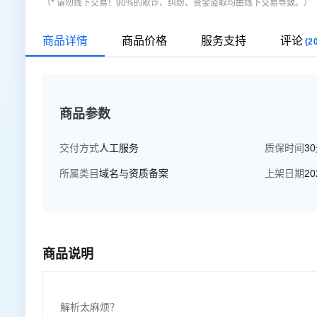
（* 请勿线下交易！90%的欺诈、纠纷、资金盗取均由线下交易导致。）
商品详情
商品价格
服务支持
评论
(2
商品参数
交付方式
人工服务
质保时间
3
所属类目
域名与资质备案
上架日期
20
商品说明
解析太麻烦？