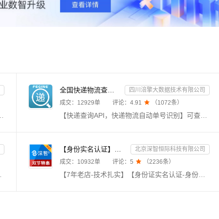
全国快递物流查询-快递查询接口
四川涪擎大数据技术有限公司
成交：
12929
单
评论：
4.91

（
1072
条）
支持虚拟号段、192广电、携号转网等发送，大容量高并发，3秒可达；【五】适用企事业单位/个体使用；【六】《短信营销、身份证实名认证、手机三要素实名认证、银行卡二、三、四要素实名认证》，点击右侧服务商进入店铺查看。
【快递查询API，快递物流自动单号识别】可查询快递物流信息近1000+家全国快递查询API，单号自动识别，包括全球快递物流查询接口：顺丰、邮政，京东，极兔，申通、圆通、韵达、中通、极兔、百世、EMS、天天、国通、德邦、宅急送，等千家快递物流查询接口，同时返回物流耗时等相关信息。
【身份实名认证】身份证二要素核验-身份证实名认证-身份证二要素-身份证实名-身份证实名认证-身份实名认证
北京深智恒际科技有限公司
成交：
10932
单
评论：
5

（
2236
条）
手机三要素验证 手机三要素 手机三要素实名 手机三要素认证 手机三要素验证 手机三要素 手机三要素实名 手机三要素认证 手机三要素验证 手机三要素 ...
【7年老店-技术扎实】【身份证实名认证-身份证二要素】【免费赠送OCR产品】【精品API提供精品服务】身份实名认证二要素接口是根据核对姓名和身份证号码是否一致，进而核验个人身份真伪。身份实名认证-身份证-身份实名认证核验-身份实名认证-实名认证-身份证实名认证查询-身份实名认证-中国港澳台身份实名认证-身份实名认证查询-身份证认证-身份证实名】【有问题随时联系客服，及时响应】