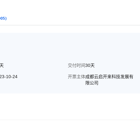
005)
0天
交付时间
30天
23-10-24
开票主体
成都云启开来科技发展有
限公司