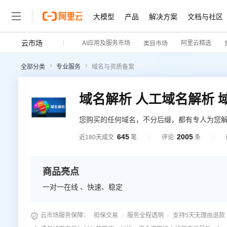
大模型
产品
解决方案
文档与社区
云市场
AI应用及服务市场
阿里云精选
类目市场
全部分类
专业服务
域名与资质备案
域名解析 人工域名解析 
您购买的任何域名，不分后缀，都有专人为您
645
2005
近180天成交
笔
评论
条
商品亮点
一对一在线 、快速、稳定

云市场服务保障：
担保交易
服务全程透明
支持5天无理由退款