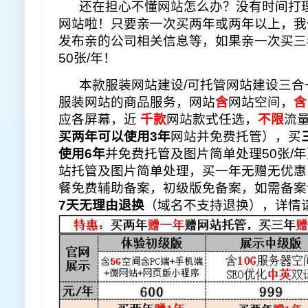
还在担心不懂网站怎么办？没有时间打理
网站啦！只要亲一次买两年或两年以上，我
发布亲的公司相关信息等，如果亲一次买三
50张/年！
本款服装网站建设/可托管网站建设三合
服装网站的商品服务，网站
含
网站空间，
含
应各屏幕，近
千款
网站款式任选，
不限
流
买两年可以使用3年
网站并免费托管），买
使用6年
并免费托管及图片简单处理50张/
站托管及图片简单处理，
买一年无赠无优惠
餐免费辅助备案，初级版免备案，如需备案
7天无理由退换
（域名不支持退换），详情