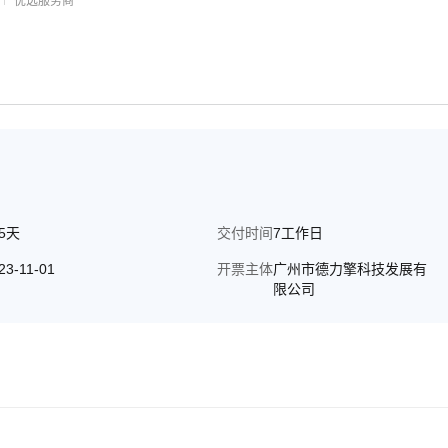
优选服务商
含域名100元/年。 4、网站建设初级版买三年可用
、发布亲的公司产品信息）包含图片处理50张/年。网站建设初级版免备
案请升级成网站建设中级版或以上版本。 5、全年免费技术维护，如有疑问，请咨询客服
65天
交付时间
7工作日
23-11-01
开票主体
广州市德力擎科技发展有
限公司