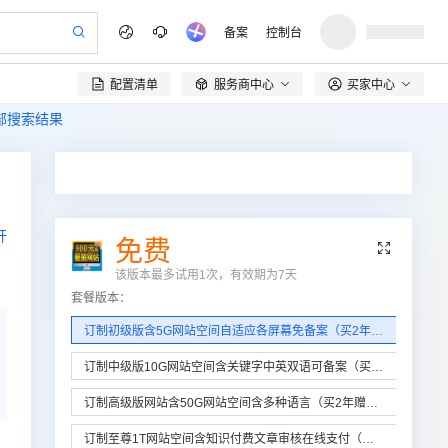
备案
控制台
配置清单
服务商中心
买家中心

全部搜索结果
开
免费

该版本最多试用1次，有效期为
7
天
套餐版本
：
订制初级版含5G网站空间自适应各屏幕免备案（买2年赠1年/买3年赠3年/买1年无赠/不含域名）
订制中级版10G网站空间含关键字中英双语可备案（买2年赠1年/买3年赠3年/买1年无赠/不含域名）
订制高级版网站含50G网站空间含多种语言（买2年赠1年/买3年赠3年/买1年无赠/不含域名）
订制至尊1T网站空间含知识付费文章审核在线支付（买2年赠1年/买3年赠3年/买1年无赠/不含域名）