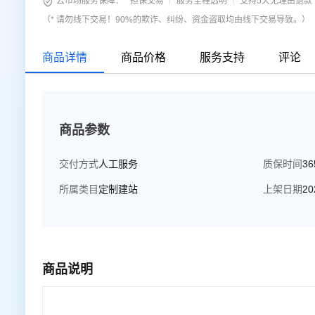

云市场服务保障：
担保交易
服务全程透明
支持5天无理由退款
理50张/年（即亲买三年可以使用6年网站并免费托管及图片处理50张/年），不
（* 请勿线下交易！90%的欺诈、纠纷、资金盗取均由线下交易导致。）
6年相当于平均300元/年包含托管网站（上下架网站产品
案，如需备
商品详情
商品价格
服务支持
评论
商品参数
交付方式
人工服务
质保时间
3
所属类目
定制建站
上架日期
20
商品说明