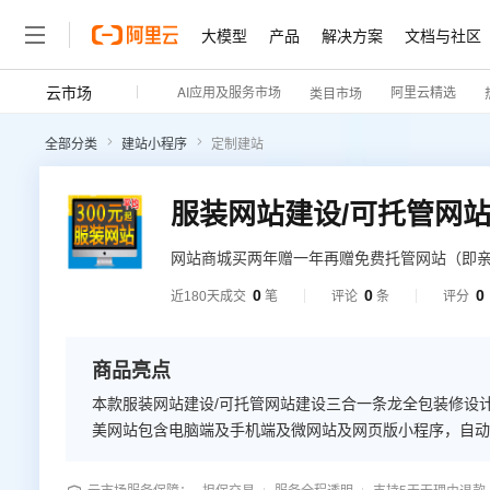
大模型
产品
解决方案
文档与社区
云市场
AI应用及服务市场
阿里云精选
类目市场
全部分类
建站小程序
定制建站
网站商城买两年赠一年再赠免费托管网站（即亲
可，剩下交给我们），买三年赠三年再赠图片处理
0
0
0
近180天成交
笔
评论
条
评分
年），买1年无赠无优惠，不含域名100元/年，
应各屏幕，近千款网站款式任选，不限流量，
商品亮点
本款服装网站建设/可托管网站建设三合一条龙全包装修设计多商户
美网站包含电脑端及手机端及微网站及网页版小程序，自动
自交付使用起的7天内支持无理由退换(域名不支持退换)。 2、网站商城买两年赠一年再赠免费托管网站（即亲买两年可以使用3年
网站并免费托管，适合小白，拍下付款提交即可，剩下交给我们），不含域名100元/