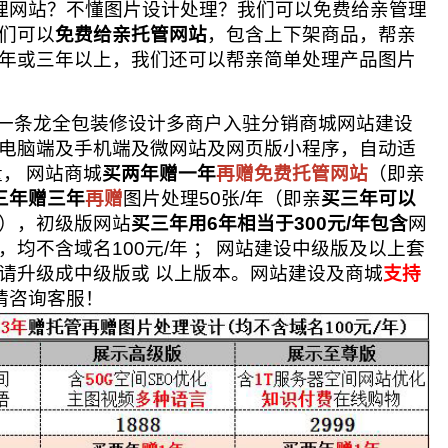
网站？不懂图片设计处理？我们可以免费给亲管理
们可以
免费给亲托管网站
，包含上下架商品，帮亲
年或三年以上，我们还可以帮亲简单处理产品图片
一条龙全包装修设计多商户入驻分销商城网站建设
电脑端及手机端及微网站及网页版小程序，自动适
量，
网站商城
买两年赠一年
再赠免费托管网站
（即亲
三年赠三年
再赠
图片处理50张/年（即亲
买三年可以
年），初级版网站
买三年用6年相当于300元/年包含
网
，均不含域名100元/年
；
网站建设中级版及以上套
请升级成中级版或 以上版本。网站建设及商城
支持
请咨询客服！