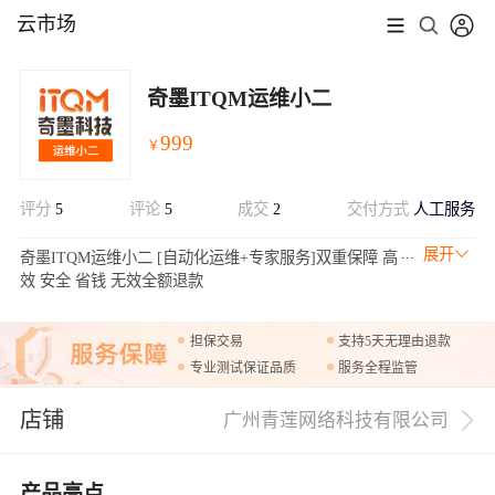
云市场
奇墨ITQM运维小二
999
￥
评分
5
评论
5
成交
2
交付方式
人工服务
展开
奇墨ITQM运维小二 [自动化运维+专家服务]双重保障 高
效 安全 省钱 无效全额退款
担保交易
支持5天无理由退款
专业测试保证品质
服务全程监管
店铺
广州青莲网络科技有限公司
产品亮点