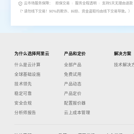

云市场服务保障：
担保交易
服务全程透明
支持5天无理由退款
（* 请勿线下交易！90%的欺诈、纠纷、资金盗取均由线下交易导致。）
为什么选择阿里云
产品和定价
解决方案
什么是云计算
全部产品
技术解决
全球基础设施
免费试用
技术领先
产品动态
稳定可靠
产品定价
安全合规
配置报价器
分析师报告
云上成本管理