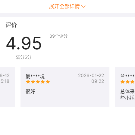
展开全部详情
评价
4.95
39
个评分
满分5分
6-12
2026-01-22
厦****境
兰***
15:18
09:22
很好
总体来
些小插
好售后