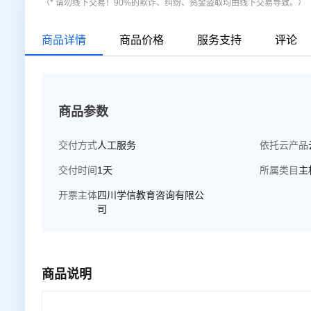
（* 请勿线下交易！90%的欺诈、纠纷、资金盗取均由线下交易导致。）
商品详情
商品价格
服务支持
评论
商品参数
交付方式
人工服务
依托云产品
交付时间
1天
所属类目
主
开票主体
四川学信教育咨询有限公
司
商品说明