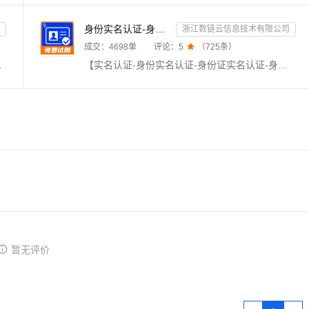
身份实名认证-身份证实名认证-身份证二要素实名核验-身份证实名校验-实名认证接口-【数链云】
浙江数链云信息技术有限公司
成交：
4698
单
评论：
5

（
725
条）
宅急送，等千家快递物流查询接口，同时返回物流耗时等相关信息。
【实名认证-身份实名认证-身份证实名认证-身份证实名核验-实名认证-实名核验-身份证实名核验-身份证二要素-身份实名认证核验-身份证实名查询-身份证二要素验证】★输入姓名、身份证号，校验此二要素是否一致，同时返回生日、性别、籍贯等信息。直连官方数据，零缓存毫秒级响应，支持高并发，高质量接口。24h不间断运维，专业技术支持在线服务。——全品类接口专家
暂无评价