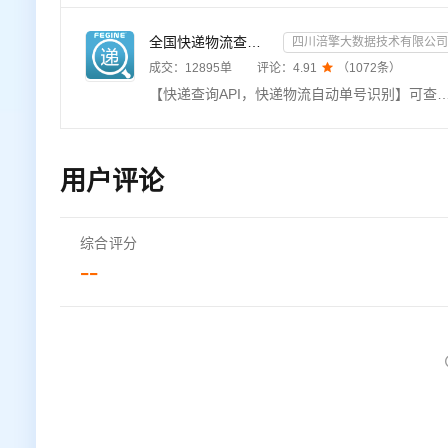
全国快递物流查询-快递查询接口
四川涪擎大数据技术有限公司
成交：
12895
单
评论：
4.91

（
1072
条）
【快递查询API，快递物流自动单号识别】可查询快递物流信息近1000+家全国快递查询API，单号自动识别，包括全球快递物流查询接口：顺丰、邮政，京东，极兔，申通、圆通、韵达、中通、极兔、百世、EMS、天天、国通、德邦、
用户评论
综合评分
--