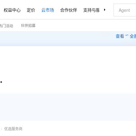
权益中心
定价
云市场
合作伙伴
支持与服务
了解阿里云
伙伴招募
热门活动
查看 “
” 

优选服务商