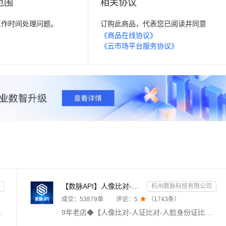
范围
相关协议
工作时间处理问题。
订购此商品，代表您已阅读并同意
《商品在线协议》
《云市场平台服务协议》
【数脉API】人像比对-人证比对-人脸识别-人脸身份证比对-三要素对比-活体检测-人脸对比实名认证-人脸认证
杭州数脉科技有限公司
成交：
53879
单
评论：
5

（
1743
条）
合一（移动、联通、电信、广电），支持携号转网查询。毫秒级响应，支持高并发，24h不间断运维，专业技术支持在线服务。
9年老店◆【人像比对-人证比对-人脸身份证比对-人脸识别-活体检测-人脸实名认证-身份证三要素-实名】输入姓名、身份证号码和一张人脸照片，与专业数据进行权威比对，返回比对分值。官方权威数据，仅供高质接口，实时校验结果，可支持高并发，24h技术专家在线对接。口碑商家◆品质保障◆金牌售后