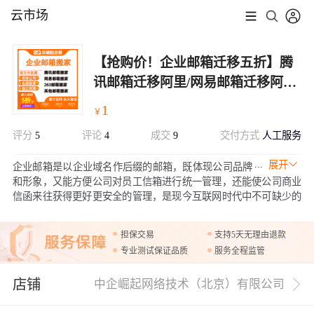
云市场
【抢购价！企业邮箱迁移五折】腾
讯邮箱迁移阿里/网易邮箱迁移阿里
云企业邮箱 标准版企业邮箱 集团版
1
￥
数据迁移免费
评分
5
评论
4
成交
9
交付方式
人工服务
展开
企业邮箱是以企业域名作后缀的邮箱，既体现公司品牌
和形象，又能方便公司对员工信箱进行统一管理，还能使公司商业
信函来往获得更好更安全的管理，是现今互联网时代中不可缺少的
现代化通讯工具。您可以即买即用，安全无忧，随时随地收发使用
的全生态开放电子邮箱系统。售后7*24小时VIP服务支持，腾讯邮
担保交易
支持5天无理由退款
箱，网易邮箱，263企业邮箱搬家无缝对接！
专业测试保证品质
服务全程监管
店铺
中企崛起网络技术（北京）有限公司