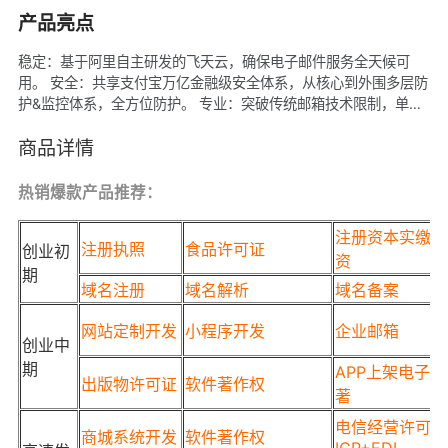
产品亮点
稳定：基于阿里自主研发的飞天云，确保电子邮件服务全天候可
用。 安全：共享支付宝万亿金融级安全体系，从核心到外围多层防
护&监控体系，全方位防护。 专业：突破传统邮箱技术限制，单帐
号海量邮件存储，真正实现邮箱不限制容量，每一封邮件都会存储
3份，保证数据可靠性。 协同：日历日程支持全终端同步，更集成
商品详情
了会议室管理，忙闲查询，分享授权等高阶功能。 钉邮：邮件也可
以看已读未读，就像聊天一样简单高效，邮件发送到聊天里方便提
热销爆款产品推荐：
醒和讨论。 畅邮：阿里云自建全球数据中心，为海内外邮件沟通提
供专属通道。 开放：丰富开放的邮箱API接口，支持单点登陆、用
注册资本实缴垫
注册执照
食品许可证
创业初
户同步、AD统一验证等企业集成需求。 形象：定制邮箱企业形
资
象，包括邮箱LOGO、邮箱登录页、统一签名等。 服务：7*24小
期
域名注册
域名解析
域名备案
时专业工程师快速响应，20年运维经验，已服务超过100万家企
业。
网站定制开发
小程序开发
企业邮箱
创业中
期
APP上架电子软
出版物许可证
软件著作权
著
电信经营许可证
商城系统开发
软件著作权