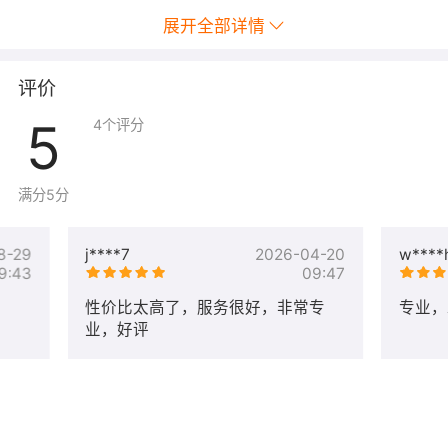
温馨提醒：
展开全部详情
阿里云企业邮箱只保障正常商务往来使用。如果亲是用
来
群发开发信、垃圾邮件等等，请不要购买
。
评价
不管是在阿里云官网全价购买，还是在代理商这边优惠
5
4
个评分
购买
阿里云企业邮箱服务，都不支持退服、退款
。
我们只专注阿.里.云（万网）的产品和技术服务
满分5分
我们有自己的邮箱售后支持团队，拥有丰富的经验和问
题处理能力！
8-29
j****7
2026-04-20
w****
9:43
09:47
我们已经为众多的客户提供高品质的阿.里(万网)企业邮
箱和技术支持服务。
性价比太高了，服务很好，非常专
专业，
企业邮箱和支持服务内容和费用，以和卖家客服旺旺确定
业，好评
的标的内容为准。
我们只专注我们阿里云的产品，不支持其他品牌的邮
箱。