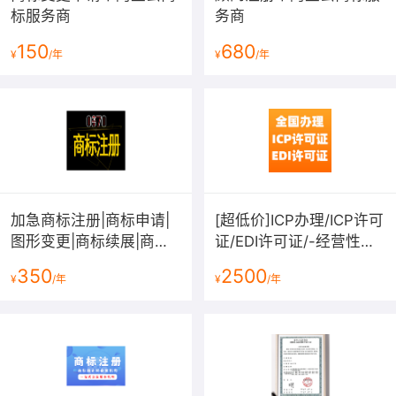
标服务商
务商
150
680
¥
/年
¥
/年
加急商标注册|商标申请|
[超低价]ICP办理/ICP许可
图形变更|商标续展|商标
证/EDI许可证/-经营性网
转让|商标复审|商标答辩|
站备案资质-增值电信业
350
2500
¥
/年
¥
/年
拿不到受理通知书退款
务许可证