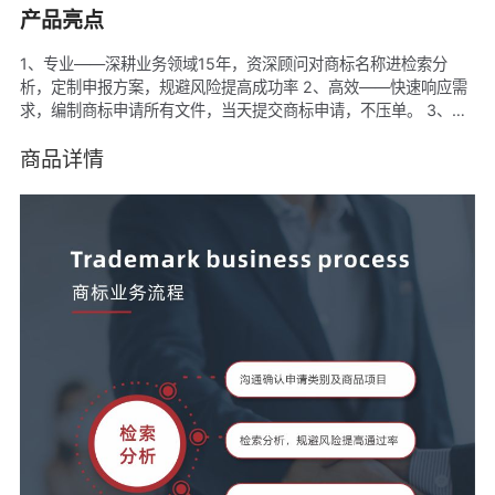
产品亮点
1、专业——深耕业务领域15年，资深顾问对商标名称进检索分
析，定制申报方案，规避风险提高成功率 2、高效——快速响应需
求，编制商标申请所有文件，当天提交商标申请，不压单。 3、可
靠——国家备案机构，中华商标协会成员 资质齐全署正规合同开具
发票，服务全程有监管 4 、质保——质保10年，商标有效期10
商品详情
年，实时进行商标监测，免费提供维权问题咨询。