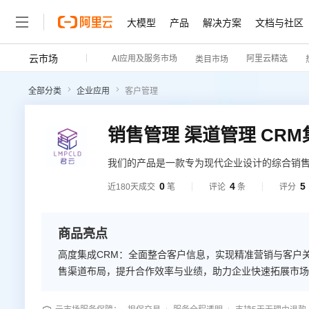
大模型
产品
解决方案
文档与社区
云市场
AI应用及服务市场
阿里云精选
类目市场
全部分类
企业应用
客户管理
销售管理 渠道管理 CR
我们的产品是一款专为现代企业设计的综合销售
实现客户信息的全面管理与精准营销。系统优
0
4
5
近180天成交
笔
评论
条
评分
程确保快速响应客户需求，增强客户满意度与
求，助力企业实现销售、渠道与售后服务的智
商品亮点
高度集成CRM：全面整合客户信息，实现精准营销与客户
售渠道布局，提升合作效率与业绩，助力企业快速拓展市场
务效率与质量，增强客户信任。 深度定制服务：灵活适应
数据驱动决策：实时分析销售、渠道与售后数据，提供决策