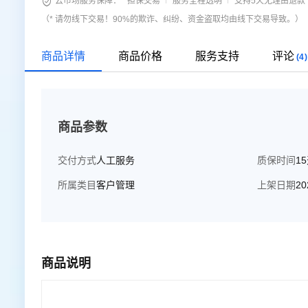

云市场服务保障：
担保交易
服务全程透明
支持5天无理由退款
（* 请勿线下交易！90%的欺诈、纠纷、资金盗取均由线下交易导致。）
商品详情
商品价格
服务支持
评论
(4)
商品参数
交付方式
人工服务
质保时间
1
所属类目
客户管理
上架日期
20
商品说明