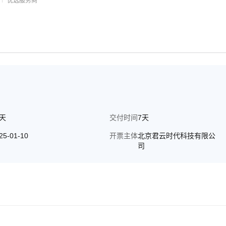
优选服务商
5天
交付时间
7天
25-01-10
开票主体
北京君云时代科技有限公
司