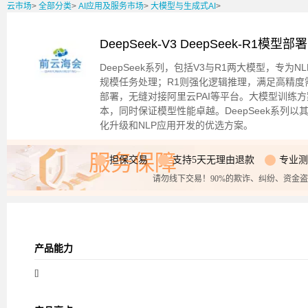
云市场
>
全部分类
>
AI应用及服务市场
>
大模型与生成式AI
>
DeepSeek-V3 DeepSeek-R1模
DeepSeek系列，包括V3与R1两大模型，专为
规模任务处理；R1则强化逻辑推理，满足高精度
部署，无缝对接阿里云PAI等平台。大模型训练
本，同时保证模型性能卓越。DeepSeek系列
化升级和NLP应用开发的优选方案。
服务保障
担保交易
支持5天无理由退款
专业测
请勿线下交易！90%的欺诈、纠纷、资金
产品能力
[]