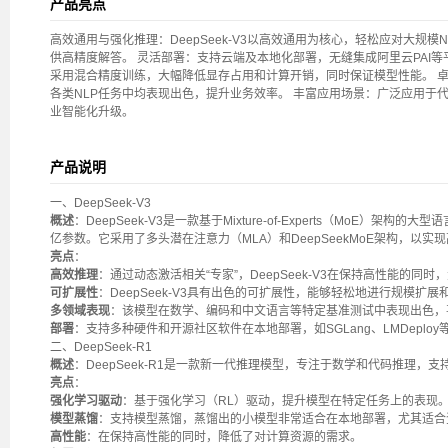
产品亮点
高效通用与强化推理：DeepSeek-V3以高效通用为核心，轻松应对大规模NL
供高精度解答。 灵活部署：支持云端及本地化部署，无缝集成阿里云PAI等
采用混合精度训练，大幅降低显存占用和计算开销，同时保证模型性能。 卓越
各类NLP任务中均表现出色，提升业务效率。 丰富应用场景：广泛应用于
业智能化升级。
产品说明
一、DeepSeek-V3
概述
：DeepSeek-V3是一款基于Mixture-of-Experts（MoE）架构
亿参数。它采用了多头潜在注意力（MLA）和DeepSeekMoE架构，以
亮点
：
高效推理
：通过动态激活相关“专家”，DeepSeek-V3在保持高性能的同
可扩展性
：DeepSeek-V3具有出色的可扩展性，能够轻松地进行规模扩
多领域表现
：该模型在数学、编码和中文语言等特定基准测试中表现出色，
部署
：支持多种硬件和开源社区软件在本地部署，如SGLang、LMDeploy等
二、DeepSeek-R1
概述
：DeepSeek-R1是一款新一代推理模型，专注于数学和代码推理，
亮点
：
强化学习驱动
：基于强化学习（RL）驱动，提升模型在特定任务上的表现
模型蒸馏
：支持模型蒸馏，蒸馏出的小模型非常适合在本地部署，尤其适合
高性能
：在保持高性能的同时，降低了对计算资源的需求。