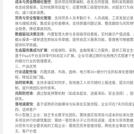
成本与资金精细化管控
：提供项目预算编制、收支合同管理、物料采购跟踪
收支经营报表，实时核算项目盈亏；设置预算三级管控机制，对超支行为自
向，减少成本浪费。
劳务与安全智能化管理
：支持劳务人员考勤打卡、人员调度、工资发放记录
保与理赔流程；集成安全检查模块，支持质量问题记录、整改跟踪与风险预
全隐患，降低事故风险。
数据驱动决策支持
：内置智慧大屏与多层级项目看板，实时展示产值进度、
据从报表一键穿透至原始业务单据；提供自定义报表功能，管理者可根据需
提供科学依据。
生态服务集成与扩展
：对接保险、采购、金融等第三方服务，提供工程全生
基于PaaS平台支持零代码自定义扩展，企业可通过图形化拖拽方式搭建个
同细分行业的管理需求。
三、产品优势
行业适配性强
：内置房建、市政、园林、电力等30+细分行业的标准化管
程，降低实施门槛。
协同效率高
：支持多端实时同步，现场施工人员可随时上报进度、提交问题
制，提升跨团队协作效率。
风险防控准
：通过智能预警机制（如成本超支、进度滞后、安全违规），提
损失。
落地速度快
：基于成熟的功能模块与标准化实施流程，企业可在7天内完成
四、适用客户
中小型施工企业：缺乏专业数字化团队，需快速实现项目与成本的标准化管
多项目并行的建筑集团：需统一管控各分子公司项目进度、成本与劳务数据
对劳务与安全要求高的工程企业：需规范劳务管理流程，降低安全事故与理
五、客户价值