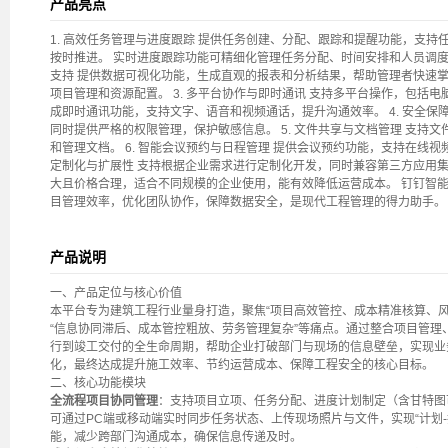
产品亮点
1. 高效任务管理与进度跟踪 提供任务创建、分配、跟踪和提醒功能，支
按时推进。 实时进度跟踪功能可精细化管理任务分配、时间安排和人员调度，
支持 提供数据可视化功能，生成直观的报表和分析结果，帮助管理者快速掌
项目管理和资源配置。 3. 多平台协作与即时通讯 支持多平台操作，包括
成即时通讯功能，支持文字、语音和视频通话，提升沟通效率。 4. 安全保
同时提供严格的权限管理，保护敏感信息。 5. 文件共享与文档管理 支持
和管理文档。 6. 智能会议预约与日程管理 提供会议预约功能，支持在线视
定制化与扩展性 支持根据企业需求进行定制化开发，同时兼容第三方应用集成
大且价格合理，适合不同规模的企业使用，能有效降低运营成本。 钉钉智
目管理效率，优化团队协作，保障数据安全，是现代工程管理的得力助手。
产品说明
一、产品定位与核心价值
本平台专为建筑工程行业量身打造，聚焦“项目高效管控、成本精准核算、
“信息协同滞后、成本管控粗放、劳务管理复杂”等痛点。通过整合项目管
行到竣工交付的全生命周期，帮助企业打破部门与现场的信息壁垒，实现业
化，最终达成提升施工效率、节约运营成本、保障工程安全的核心目标。
二、核心功能模块
全流程项目协同管理
：支持项目立项、任务分配、进度计划制定（含甘特图
可通过PC端或移动端实时同步任务状态、上传现场照片与文件，实现“计划-
能，减少跨部门沟通成本，确保信息传递及时。