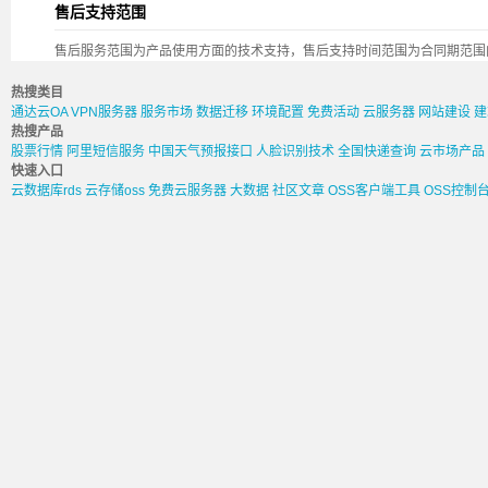
售后支持范围
售后服务范围为产品使用方面的技术支持，售后支持时间范围为合同期范围
热搜类目
通达云OA
VPN服务器
服务市场
数据迁移
环境配置
免费活动
云服务器
网站建设
建
热搜产品
股票行情
阿里短信服务
中国天气预报接口
人脸识别技术
全国快递查询
云市场产品
快速入口
云数据库rds
云存储oss
免费云服务器
大数据
社区文章
OSS客户端工具
OSS控制