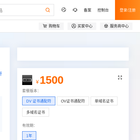
备案
控制台
登录/注册



购物车
买家中心
服务商中心
开
1500

¥
套餐版本
：
DV 证书通配符
OV证书通配符
单域名证书
多域名证书
有效期
：
1年