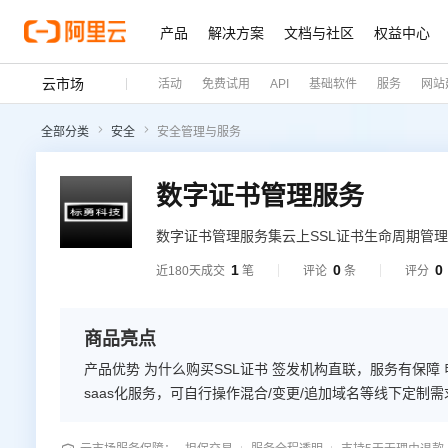
产品
解决方案
文档与社区
权益中心
云市场
活动
免费试用
API
基础软件
服务
网站
全部分类
安全
安全管理与服务
数字证书管理服务
数字证书管理服务集云上SSL证书生命周期管
器证书和各类终端证书的能力，同时提供云上
1
0
0
近180天成交
笔
评论
条
评分
和信源加密，保障数据安全。
商品亮点
产品优势 为什么购买SSL证书 签发机构直联，服务有保障 申请资料直接对接原厂审核，无需中转第三方，签发速度更快。提供
saas化服务，可自行操作混合/变更/追加域名等线下定制
风险；支持SSL证书部署至第三方云产品任务创建；定制化
年 提供最长3年的证书订阅服务，满足条件下能实现多年期仅