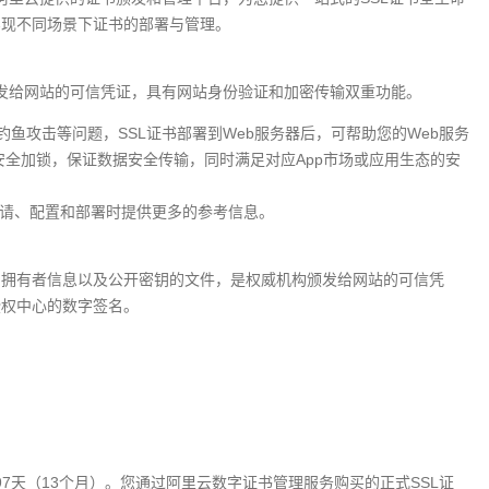
实现不同场景下证书的部署与管理。
hority）构颁发给网站的可信凭证，具有网站身份验证和加密传输双重功能。
钓鱼攻击等问题，SSL证书部署到Web服务器后，可帮助您的Web服务
安全加锁，保证数据安全传输，同时满足对应App市场或应用生态的安
申请、配置和部署时提供更多的参考信息。
的拥有者信息以及公开密钥的文件，是权威机构颁发给网站的可信凭
授权中心的数字签名。
397天（13个月）。您通过阿里云数字证书管理服务购买的正式SSL证