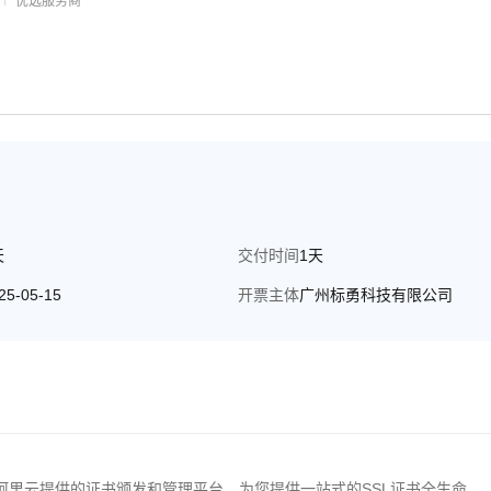
优选服务商
书，在满足常规APP/小程序上架需求外，同时提供自研客户端(SSL)证
天
交付时间
1天
25-05-15
开票主体
广州标勇科技有限公司
ervice）是阿里云提供的证书颁发和管理平台，为您提供一站式的SSL证书全生命