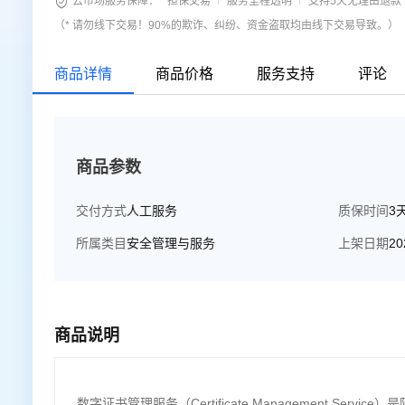

云市场服务保障：
担保交易
服务全程透明
支持5天无理由退款
一键部署 品类多样，满足多应用场景 提供服务器(SSL)证
（* 请勿线下交易！90%的欺诈、纠纷、资金盗取均由线下交易导致。）
书，满足双向认证/终端认证/应用控制权限等需求
商品详情
商品价格
服务支持
评论
商品参数
交付方式
人工服务
质保时间
3
所属类目
安全管理与服务
上架日期
20
商品说明
数字证书管理服务（Certificate Management S