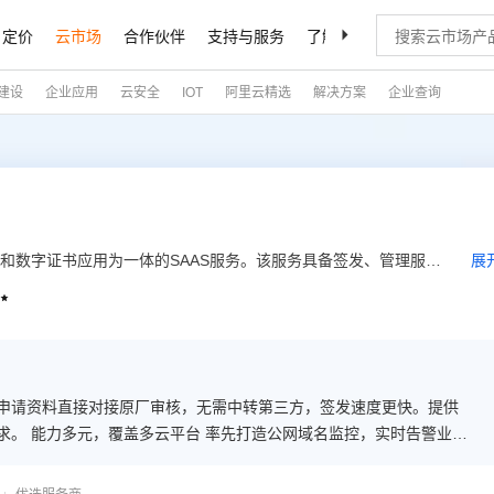
定价
云市场
合作伙伴
支持与服务
了解阿里云
建设
企业应用
云安全
IOT
阿里云精选
解决方案
企业查询
理和数字证书应用为一体的SAAS服务。该服务具备签发、管理服务
展
证书自动化应用部署的解决方案，便于客户轻松实现数据传输加密

需求。 能力多元，覆盖多云平台 率先打造公网域名监控，实时告警业务
业务提醒及证书申请加急/部署远程指导等增值 服务时长，提供最长3
首年部署，后续自动托管；支持CDN/SLB/WAF等17个主流云产品的