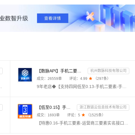
【数脉API】手机二要素-手机二要素-手机二要素-运营商实名验证-实名认证接口-运营商二要素验证-手机二要素...
杭州数脉科技有限公司
成交：
26559
单
评论：
4.99

（
297
条）
】输入快递单号和快递代号查询实时物流信息。该接口支持单号自动识别，可查询国内外上千家物流快递公司的物流跟踪服务，包括顺丰、圆通、申通、中通、韵达等主流快递公司。欢迎新老客户采购咨询享5折优惠！
9年老店◆【支持四网低至0.13-手机二要素-手机二要素-手机二要素验证-运营商二要素-手机二要素验证-手机二要素核验-手机实名认证核验验证-手机号核验验证】传入姓名、手机号码，校验此两项是否一致，支持三网（移动、电信、联通）。官方权威数据，仅供高质接口，实时校验结果，可支持高并发，24h技术专家在线对接。口碑商家◆品质保障◆金牌售后—阿里云6星级金牌服务商
【低至0.15】手机三要素-手机三要素认证-手机三要素实名认证-运营商三要素认证-实名认证-三要素接口api-...
浙江数链云信息技术有限公司
成交：
1693
单
评论：
5

（
1525
条）
【特惠0.16-手机三要素-运营商三要素实名接口-三要素数据api-支持四网合一】★输入姓名、身份证号码、手机号码，验证三要素信息是否一致，返回验证结果。现已更新支持四网运营商（移动，电信，联通，广电）。直连运营商官方渠道，实时精准核验，拒绝缓存，支持高并发。24h不间断运维，专业技术支持在线服务。目前已服务国内多家知名企事业单位。