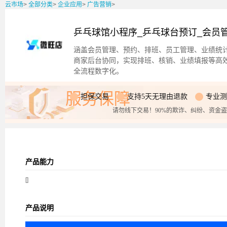
云市场
>
全部分类
>
企业应用
>
广告营销
>
乒乓球馆小程序_乒乓球台预订_会员
涵盖会员管理、预约、排班、员工管理、业绩统
商家后台协同，实现排班、核销、业绩填报等高
全流程数字化。
服务保障
担保交易
支持5天无理由退款
专业测
请勿线下交易！90%的欺诈、纠纷、资金
产品能力
[]
产品说明