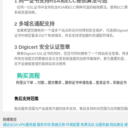
1 同一证书支持RSA和ECC秘钥算法可选
在同一SSL证书中支持包含RSA和ECC两种可选的秘钥算法。使用ECC
系统资源消耗。
2 多域名通配支持
如果希望您拥有的一个或多个站点的访问均得到安全保护，可选择Digice
证书中绑定最多250个有效域名，并且支持添加额外的通配符域名。
3 Digicert 安全认证签章
拥有Digicert SSL证书的同时，您还可同时拥有了一个网站安全签章
所有在线提交的数据信息正在受到高强度的加密传输保护。更为重要的是， D
志不会被假冒或钓鱼网站非法使用
购买流程
阿里云下单 →付款→提交需求→提供证书申请信息→签发证书→安装证书
售后支持范围
售后服务范围为产品使用方面的技术支持，售后支持时间范围为合同期范围
热搜类目
通达云OA
VPN服务器
服务市场
数据迁移
环境配置
免费活动
云服务器
网站建设
建