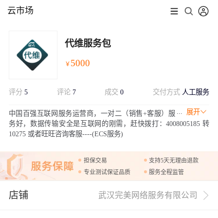
云市场
代维服务包
5000
￥
评分
5
评论
7
成交
0
交付方式
人工服务
展开
中国百强互联网服务运营商，一对二（销售+客服）服
务好，数据传输安全是互联网的刚需，赶快拨打：4008005185 转
10275 或者旺旺咨询客服----(ECS服务)
担保交易
支持5天无理由退款
专业测试保证品质
服务全程监管
店铺
武汉完美网络服务有限公司