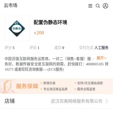
云市场
配置伪静态环境
200
￥
评分
5
评论
1
成交
0
交付方式
人工服务
展开
中国百强互联网服务运营商，一对二（销售+客服）服
务好，数据传输安全是互联网的刚需，赶快拨打：4008005185 转
10275 或者旺旺咨询客服----(ECS服务)
担保交易
支持5天无理由退款
专业测试保证品质
服务全程监管
店铺
武汉完美网络服务有限公司