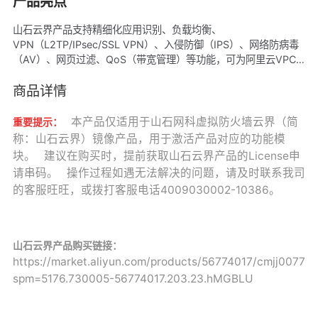
产品亮点
山石云界产品支持精细化应用识别、负载均衡、
VPN（L2TP/IPsec/SSL VPN）、入侵防御（IPS）、网络防病毒
（AV）、网页过滤、QoS（带宽管理）等功能，可为阿里云VPC
租户提供安全防护，流量可视、控制、审计管理，以及管理员远程
接入等功能。
商品详情
本产品仅适用于山石网科虚拟防火墙云界（简
重要提示：
称：山石云界）镜像产品，用于激活产品对应的功能模
块。 建议在购买时，提前获取山石云界产品的License申
请串码。 操作过程如遇无法解决的问题，请及时联系我司
的客服旺旺，或拨打客服电话4009030002-10386。
山石云界产品购买链接
：
https://market.aliyun.com/products/56774017/cmjj007722
spm=5176.730005-56774017.203.23.hMGBLU