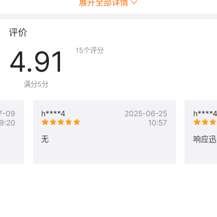
展开全部详情
评价
4.91
15
个评分
2.通过刚购买的license服务中的”服务监管”来启动服务流程。
满分5分
3.根据要求提交相关信息。
7-09
h****4
2025-06-25
h****
9:20
10:57
无
响应迅