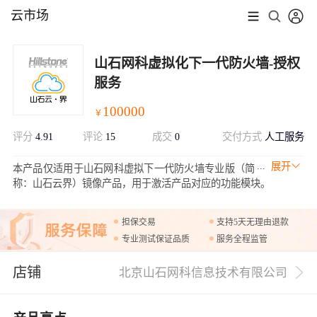
云市场
山石网科虚拟化下一代防火墙-授权
服务
100000
￥
评分
4.91
评论
15
成交
0
交付方式
人工服务
展开
本产品仅适用于山石网科虚拟下一代防火墙专业版（简
称：山石云界）镜像产品，用于激活产品对应的功能模块。
担保交易
支持5天无理由退款
专业测试保证品质
服务全程监管
店铺
北京山石网科信息技术有限公司