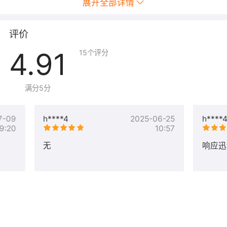
展开全部详情
评价
4.91
15
个评分
2.通过刚购买的license服务中的”服务监管”来启动服务流程。
满分5分
3.根据要求提交相关信息。
7-09
h****4
2025-06-25
h****
9:20
10:57
无
响应迅