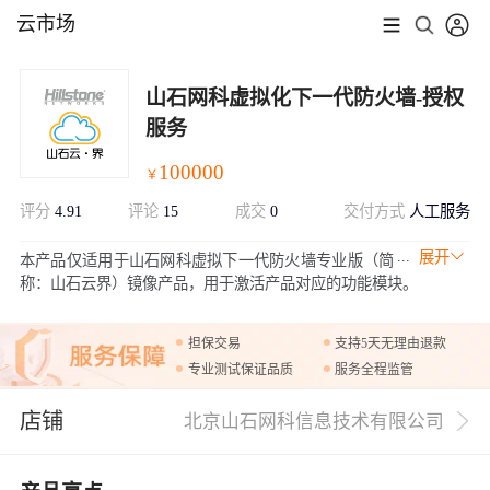
云市场
山石网科虚拟化下一代防火墙-授权
服务
100000
￥
评分
4.91
评论
15
成交
0
交付方式
人工服务
展开
本产品仅适用于山石网科虚拟下一代防火墙专业版（简
称：山石云界）镜像产品，用于激活产品对应的功能模块。
担保交易
支持5天无理由退款
专业测试保证品质
服务全程监管
店铺
北京山石网科信息技术有限公司