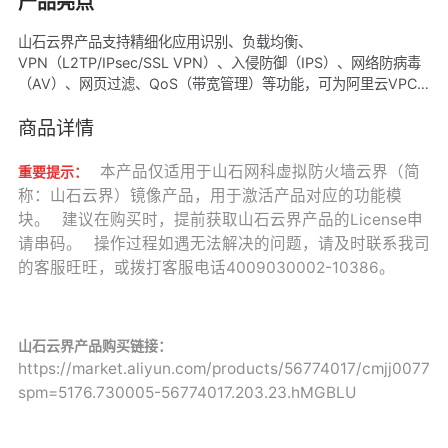
产品亮点
山石云界产品支持精细化应用识别、负载均衡、
VPN（L2TP/IPsec/SSL VPN）、入侵防御（IPS）、网络防病毒
（AV）、网页过滤、QoS（带宽管理）等功能，可为阿里云VPC
租户提供安全防护，流量可视、控制、审计管理，以及管理员远程
接入等功能。
商品详情
本产品仅适用于山石网科虚拟防火墙云界（简
重要提示：
称：山石云界）镜像产品，用于激活产品对应的功能模
块。 建议在购买时，提前获取山石云界产品的License申
请串码。 操作过程如遇无法解决的问题，请及时联系我司
的客服旺旺，或拨打客服电话4009030002-10386。
山石云界产品购买链接
：
https://market.aliyun.com/products/56774017/cmjj007722
spm=5176.730005-56774017.203.23.hMGBLU