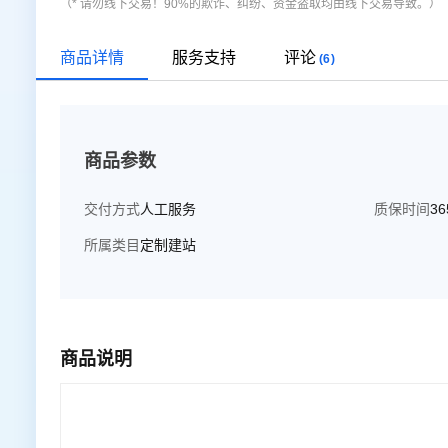
（* 请勿线下交易！90%的欺诈、纠纷、资金盗取均由线下交易导致。）
商品详情
服务支持
评论
(6)
商品参数
交付方式
人工服务
质保时间
3
所属类目
定制建站
商品说明