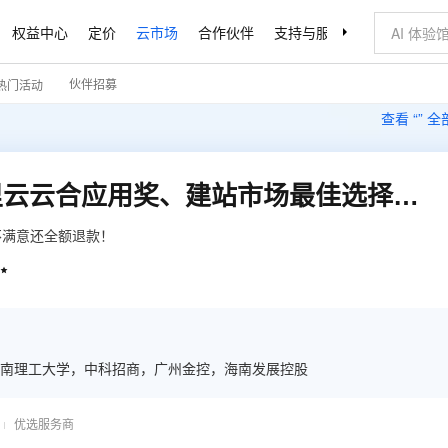
权益中心
定价
云市场
合作伙伴
支持与服务
了解阿里云
伙伴招募
热门活动
查看 “
” 
云·响应式网站【荣获阿里云云合应用奖、建站市场最佳选择奖】
不满意还全额退款！

南理工大学，中科招商，广州金控，海南发展控股
优选服务商