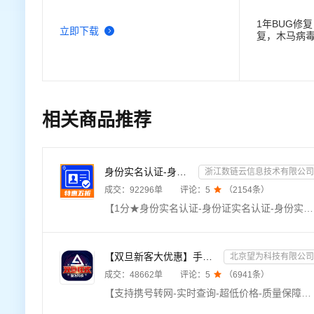
1年BUG修
立即下载
复，木马病
相关商品推荐
身份实名认证-身份证实名认证-身份证实名-身份实名认证-身份证二要素核验-身份证实名认证-身份实名认证
浙江数链云信息技术有限公司
成交：
92296
单
评论：
5

（
2154
条）
【1分★身份实名认证-身份证实名认证-身份实名认证-身份证实名认证-身份证实名认证-身份证实名认证-身份实名认证-身份证实名核验-身份证二要素验证-身份实名验证-身份证实名核验-身份证实名认证-实名认证校验-身份证二要素核验-鉴权验证】★输入姓名、身份证号，校验此二要素是否一致，同时返回生日、性别、籍贯等信息。仅提供高质量接口，拒绝缓存直连官方，因接口通道存在差异，可多选样本测试比较！
【双旦新客大优惠】手机二要素-手机三要素查询-手机三-手机实名认证-手机二要素-手机三要素查询
北京望为科技有限公司
成交：
48662
单
评论：
5

（
6941
条）
【支持携号转网-实时查询-超低价格-质量保障放心用-售前技术支持-售后业务服务-我们只做金牌服务】手机三要素接口通过比对姓名、身份证号、手机号的一致性，核验用户身份信息的真伪。可同时使用手机三要素实名接口与手机二要素实名接口。【手机三要素实名认证-运营商实名认证-手机三要素-手机二要素实名-手机二要素-手机三要素核验-手机三要素-手机二要素-手机三要素-手机二要素-手机三要素-手机三要素】