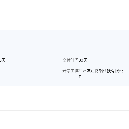
65天
交付时间
30天
开票主体
广州友汇网络科技有限公
司