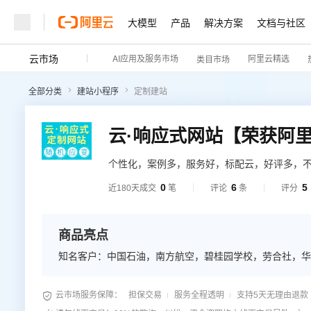
大模型
产品
解决方案
文档与社区
云市场
AI应用及服务市场
阿里云精选
类目市场
全部分类
建站小程序
定制建站
个性化，案例多，服务好，标配云，好评多，
0
6
5
近180天成交
笔
评论
条
评分
商品亮点
知名客户：中国石油，南方航空，碧桂园学校，劳合社，华

云市场服务保障：
担保交易
服务全程透明
支持5天无理由退款