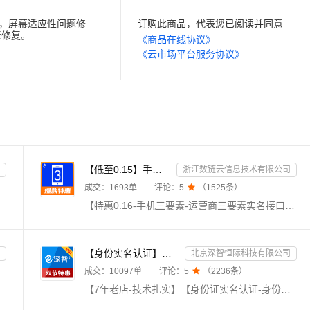
复，屏幕适应性问题修
订购此商品，代表您已阅读并同意
毒修复。
《商品在线协议》
《云市场平台服务协议》
【低至0.15】手机三要素-手机三要素认证-手机三要素实名认证-运营商三要素认证-实名认证-三要素接口api-...
浙江数链云信息技术有限公司
成交：
1693
单
评论：
5

（
1525
条）
【特惠0.16-手机三要素-运营商三要素实名接口-三要素数据api-支持四网合一】★输入姓名、身份证号码、手机号码，验证三要素信息是否一致，返回验证结果。现已更新支持四网运营商（移动，电信，联通，广电）。直连运营商官方渠道，实时精准核验，拒绝缓存，支持高并发。24h不间断运维，专业技术支持在线服务。目前已服务国内多家知名企事业单位。
【身份实名认证】身份证二要素核验-身份证实名认证-身份证二要素-身份证实名-身份证实名认证-身份实名认证
北京深智恒际科技有限公司
成交：
10097
单
评论：
5

（
2236
条）
【7年老店-技术扎实】【身份证实名认证-身份证二要素】【免费赠送OCR产品】【精品API提供精品服务】身份实名认证二要素接口是根据核对姓名和身份证号码是否一致，进而核验个人身份真伪。身份实名认证-身份证-身份实名认证核验-身份实名认证-实名认证-身份证实名认证查询-身份实名认证-中国港澳台身份实名认证-身份实名认证查询-身份证认证-身份证实名】【有问题随时联系客服，及时响应】