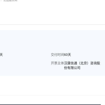
优选服务商
0天
交付时间
60天
开票主体
汉唐信通（北京）咨询股
份有限公司