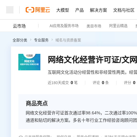
大模型
产品
解决方案
文档与社区
云市场
AI应用及服务市场
阿里云精选
类目市场
全部分类
专业服务
域名与资质备案
网络文化经营许可证/文
互联网文化活动分经营性和非经营性两类。经
赞助等方式获取利益。非经营性指不以营利为
0
0
0
近180天成交
笔
评论
条
评分
商品亮点
网络文化经营许可证首次通过率98.64%，二次通过率1
通道和贴切的解决方案。多名十年行业工作经验咨询顾问团队，为您
理后第二个工作日开始计算