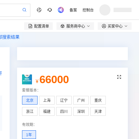
备案
控制台
配置清单
服务商中心
买家中心

全部搜索结果
开
66000

¥
套餐版本
：
北京
上海
辽宁
广州
重庆
浙江
福建
四川
深圳
天津
有效期
：
1年