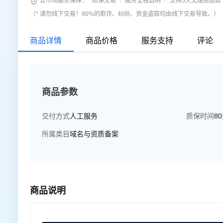

云市场服务保障：
担保交易
服务全程透明
支持5天无理由退款
（* 请勿线下交易！90%的欺诈、纠纷、资金盗取均由线下交易导致。）
商品详情
商品价格
服务支持
评论
商品参数
交付方式
人工服务
质保时间
8
所属类目
域名与资质备案
商品说明