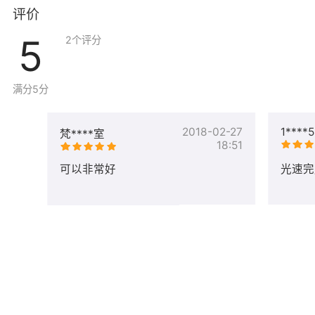
评价
5
2
个评分
满分5分
网站数据迁移
2018-02-27
1****5
梵****室
服务
18:51
内容详情
项目
可以非常好
光速完
网站
windows系统下网站数据迁移
数据
迁
linux系统数据迁移
移：
网站
mysql数据库迁移
数据
迁
sqlserver数据库迁移
移：