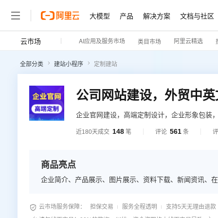
大模型
产品
解决方案
文档与社区
云市场
AI应用及服务市场
阿里云精选
类目市场
全部分类
建站小程序
定制建站
企业官网建设，高端定制设计，企业形象包装
148
561
近180天成交
笔
评论
条
商品亮点
企业简介、产品展示、图片展示、资料下载、新闻资讯、在

云市场服务保障：
担保交易
服务全程透明
支持5天无理由退款