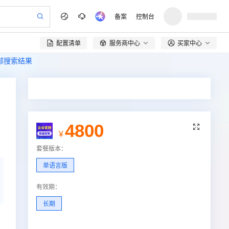
备案
控制台
配置清单
服务商中心
买家中心

全部搜索结果
4800

¥
套餐版本
：
单语言版
有效期
：
长期