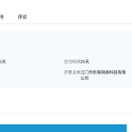
持
评论
65天
交付时间
25天
开票主体
江门市析客网络科技有限
公司