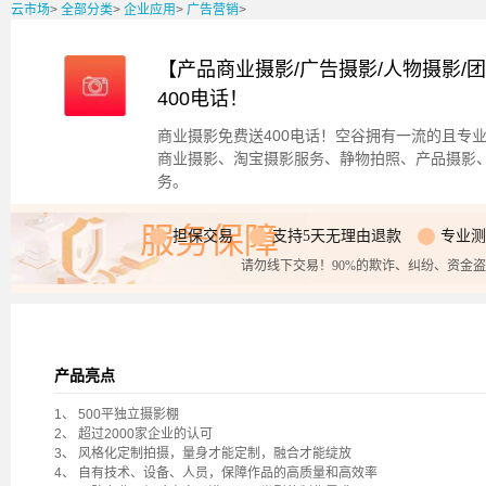
云市场
>
全部分类
>
企业应用
>
广告营销
>
【产品商业摄影/广告摄影/人物摄影/
400电话！
商业摄影免费送400电话！空谷拥有一流的且专
商业摄影、淘宝摄影服务、静物拍照、产品摄影
务。
服务保障
担保交易
支持5天无理由退款
专业测
请勿线下交易！90%的欺诈、纠纷、资金
产品亮点
1、 500平独立摄影棚
2、 超过2000家企业的认可
3、 风格化定制拍摄，量身才能定制，融合才能绽放
4、 自有技术、设备、人员，保障作品的高质量和高效率