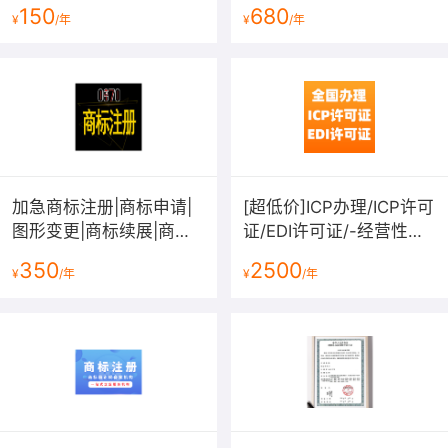
150
680
¥
/年
¥
/年
加急商标注册|商标申请|
[超低价]ICP办理/ICP许可
图形变更|商标续展|商标
证/EDI许可证/-经营性网
转让|商标复审|商标答辩|
站备案资质-增值电信业
350
2500
¥
/年
¥
/年
拿不到受理通知书退款
务许可证