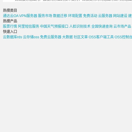
热搜类目
通达云OA
VPN服务器
服务市场
数据迁移
环境配置
免费活动
云服务器
网站建设
建
热搜产品
股票行情
阿里短信服务
中国天气预报接口
人脸识别技术
全国快递查询
云市场产品
快速入口
云数据库rds
云存储oss
免费云服务器
大数据
社区文章
OSS客户端工具
OSS控制