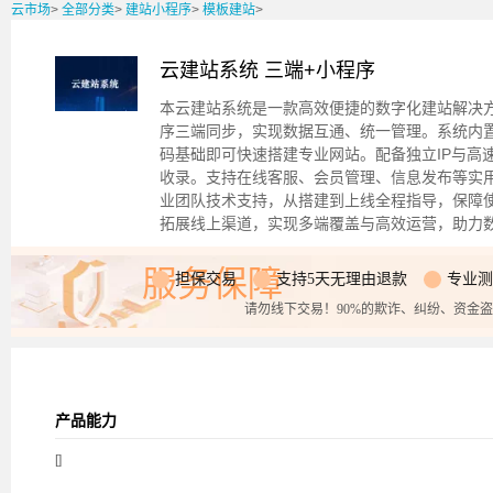
云市场
>
全部分类
>
建站小程序
>
模板建站
>
云建站系统 三端+小程序
本云建站系统是一款高效便捷的数字化建站解决
序三端同步，实现数据互通、统一管理。系统内
码基础即可快速搭建专业网站。配备独立IP与高
收录。支持在线客服、会员管理、信息发布等实
业团队技术支持，从搭建到上线全程指导，保障
拓展线上渠道，实现多端覆盖与高效运营，助力
服务保障
担保交易
支持5天无理由退款
专业测
请勿线下交易！90%的欺诈、纠纷、资金
产品能力
[]