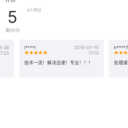
评价
5
3
个评分
满分5分
8-28
l****i
2019-07-15
h****
17:23
11:13
技术一流！解决迅速！专业！！！
处理速