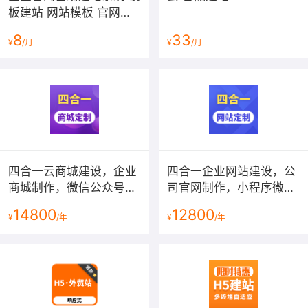
板建站 网站模板 官网设
计制作-速成云站
8
33
¥
/月
¥
/月
四合一云商城建设，企业
四合一企业网站建设，公
商城制作，微信公众号小
司官网制作，小程序微官
程序微商城定制，商城网
网开发，中英文外贸网站
14800
12800
¥
/年
¥
/年
站开发【按需定制,个性设
搭建【高端设计，功能定
计】
制】