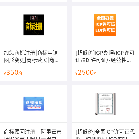
加急商标注册|商标申请|
[超低价]ICP办理/ICP许可
图形变更|商标续展|商标
证/EDI许可证/-经营性网
转让|商标复审|商标答辩|
站备案资质-增值电信业
350
2500
¥
/年
¥
/年
拿不到受理通知书退款
务许可证
商标顾问注册丨阿里云市
[超低价]全国ICP许可证代