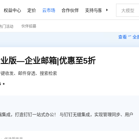
权益中心
定价
云市场
合作伙伴
支持与服务
了解阿里云
伙伴招募
热门活动
查看 “
” 
业版—企业邮箱|优惠至5折
一键收发、邮件穿透、搜索检索
5

端集成，打造钉钉一站式办公！ 与钉钉无缝集成，实现管理同步、用户