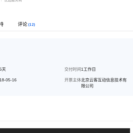
优选服务商
持
评论
(12)
65天
交付时间
1工作日
18-05-16
开票主体
北京云客互动信息技术有
限公司