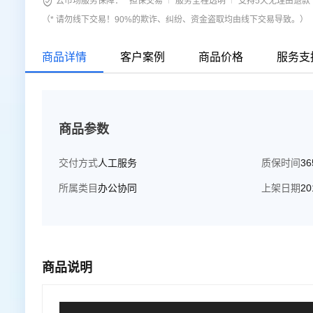

云市场服务保障：
担保交易
服务全程透明
支持5天无理由退款
（* 请勿线下交易！90%的欺诈、纠纷、资金盗取均由线下交易导致。）
商品详情
客户案例
商品价格
服务支
商品参数
交付方式
人工服务
质保时间
3
所属类目
办公协同
上架日期
20
商品说明