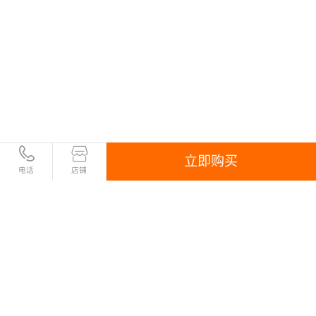
网站/应用流量、性能分析
基于阿里云 ECS/RDS/OSS 等全系列生态产品提供解
决方案
低成本高可用架构部署执行
针对大流量社区论坛提供阿里云架构解决方案
立即购买
电话
店铺