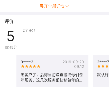
检查并排除 php，asp.net 等环境故障
展开全部详情
设置 php mysql 环境
评价
配置站点 .net 环境
5
2
个评分
服务器重装后恢复网站配置，数据库配置
Curl 安装和开启
满分5分
GD 库的安装和开启
OpenSSL 1.0.2 1.1.0 1.1.1以及LibreSSL 的安装和开启
9****3
2019-09-20
2****
09:12
Zend Optimizer、Opcache、Xcache 的安装
老客户了，后悔当初没直接找你们包
默认好
Cpanel、Plesk、DirectAdmin、Appnode、AMH、
年服务，这几次服务都快够包年的钱
WDCP 等控制面板的安装、优化和检修
了，技术能力确实牛。
IIS6.0、IIS7.0、IIS7.5、IIS8.0、IIS10 的安装和维护
二．数据库设置