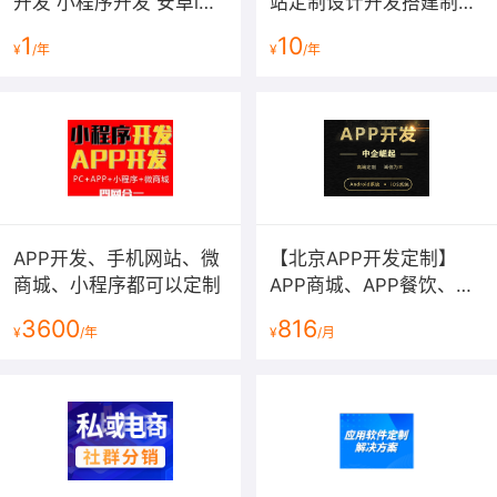
开发 小程序开发 安卓iOS
站定制设计开发搭建制作
手机端开发
安卓IOS系统实体外包公
1
10
¥
/年
¥
/年
司商城企业服务
APP开发、手机网站、微
【北京APP开发定制】
商城、小程序都可以定制
APP商城、APP餐饮、任
何APP都可以开发定制
3600
816
¥
/年
¥
/月