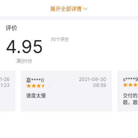
若用户自身原因无法申请证书或者不具备申请证书条件，则服务无
展开全部详情
法完成。请提交退款申请，取消服务订单。
2.证书申请协助服务只包含证书相关申请所带来的技术问题服务，
若用户提出其他额外的协助要求，需要额外购买对应服务。
评价
3.证书申请技术辅助服务仅为满足CA要求完成证书申请验证服务，
不具备证书加急签发、证书订单修改等处理权限。订单若因其他非
4.95
70
个评分
人为原因导致的不能正常签发，本订单服务需要将服务转出，以解
决此类问题。
满分5分
注：产品所涵盖服务为图中标识证书产品选购建议、域名
验证人工服务及域名验证结果检测。
1-26
2021-09-30
s****
嘉****0
11:23
08:59
SSL证书初审加急服务
速度太慢
交付的
https://market.aliyun.com/products/56842028/cmfw029480.htm
题，跟
spm=5176.730005.productlist.d_cmfw029480.49653524ai4v
SSL证书配置服务
https://market.aliyun.com/products/57004003/cmfw028439.htm
spm=5176.730005.productlist.d_cmfw028439.49653524ai4v