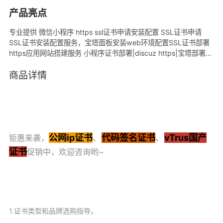
产品亮点
专业提供 微信小程序 https ssl证书申请安装配置 SSL证书申请
SSL证书安装配置服务，宝塔面板安装web环境配置SSL证书部署
https应用网站搭建服务 小程序证书部署|discuz https|宝塔部署
SSL证书|证书更换 SSL https证书配置 SSL证书配置 https证书 证
书安装配置 https加密 SSL证书申请 ssl证书配置
商品详情
公网ip证书
、
代码签名证书
、
vTrus国产
钜惠来袭，
证书
促销中，欢迎咨询哟~
1.证书类型和品牌选购指导。