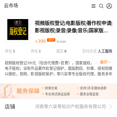
云市场
视频版权登记|电影版权|著作权申请|
影视版权|录音|录像|音乐|国家版权
局正规代理，不通过退款
399
限时价
￥
￥
1309
评分
5
评论
1
成交
0
交付方式
人工服务
展开
视频版权登记399元（包含代理费+官费），国家版权，
电子版权；没有作品著作权登记保护，面临剽窃、抄袭、侵权则难
以维权，视频，影视版权保护；零六柒零专业版权代理，服务多年
优质客户，帮您快速完善版权保护
担保交易
支持5天无理由退款
专业测试保证品质
服务全程监管
店铺
河南零六柒零知识产权服务有限公司