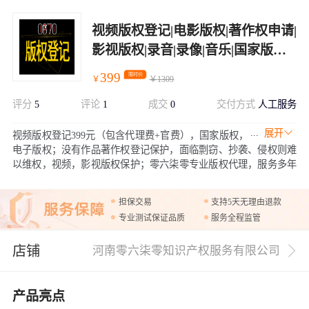
视频版权登记|电影版权|著作权申请|
影视版权|录音|录像|音乐|国家版权
局正规代理，不通过退款
399
限时价
￥
￥
1309
评分
5
评论
1
成交
0
交付方式
人工服务
展开
视频版权登记399元（包含代理费+官费），国家版权，
电子版权；没有作品著作权登记保护，面临剽窃、抄袭、侵权则难
以维权，视频，影视版权保护；零六柒零专业版权代理，服务多年
优质客户，帮您快速完善版权保护
担保交易
支持5天无理由退款
专业测试保证品质
服务全程监管
店铺
河南零六柒零知识产权服务有限公司
产品亮点