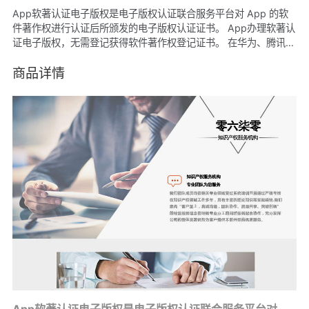
App软著认证电子版权是电子版权认证联合服务平台对 App 的软
件著作权进行认证后所颁发的电子版权认证证书。 App办理软著认
证电子版权，无需登记获得软件著作权登记证书。 在华为、腾讯应
用宝、小米、OPPO、vivo、阿里、360、百度等 App 应用市场，
App 软著认证电子版权可作为 App 上架时的有效版权证明。 软著
商品详情
认证电子版权作为一种基于区块链技术（电子版权链）的更快速高
效的满足 App产业需要的智能化确权和审核手段，是对以版权登记
为核心的国家版权公共服务的重要补充和必要完善。