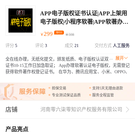
APP电子版权证书认证|APP上架用
电子版权|小程序软著|APP软著办
理-全国范围
299
限时价
￥
￥
598
评分
5
评论
3
成交
21
交付方式
人工服务
展开
全在线办理，无纸化提交，颁发纸质、电子版权认证双
证书10-15工作日加急取证； App办理软著认证电子版权，无需登记
获得软件著作权登记证书。 在华为、腾讯应用宝、小米、OPPO、
vivo、阿里、360、百度等 App 应用市场，App 软著认证电子版权
可作为 App 上架时的有效版权证明。
担保交易
支持5天无理由退款
专业测试保证品质
服务全程监管
店铺
河南零六柒零知识产权服务有限公司
产品亮点