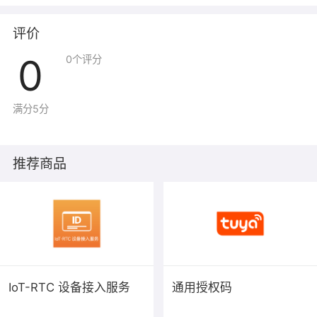
品和/或服务。
本网页所有信息仅供参考，所有内容最终以贵方与
评价
我方之间签署确认的协议规定为准。
0
0
个评分
满分5分
推荐商品
IoT-RTC 设备接入服务
通用授权码