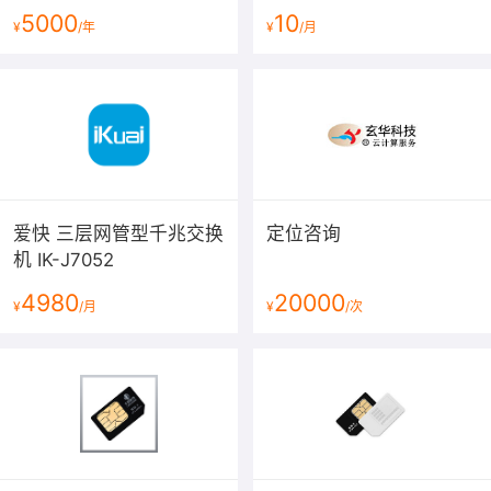
5000
10
¥
/年
¥
/月
爱快 三层网管型千兆交换
定位咨询
机 IK-J7052
4980
20000
¥
/月
¥
/次