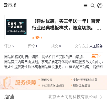
云市场
【建站优惠，买三年送一年】百套
行业经典模板样式，随意切换。 后
台傻瓜式管理+专业售后1v1指导
980
￥
+帮助中心，轻松DIY
评分
5
评论
1
成交
0
交付方式
人工服务
展开
网站风格随时自由切换、网站栏目不受限的自由增加、
网站首页内容自由规划，享高品质定制化网站建设服务 致力为中小
微企业提供高性价比高端网站建设服务。TT建站绝不为客户提供粗
糙的廉价模板 让客户轻松打造个性化高端定制网站，术业有专攻，
由我们完成所有建设开发工作 节省客户的时间、成本。
担保交易
支持5天无理由退款
专业测试保证品质
服务全程监管
店铺
北京天天同创科技有限公司