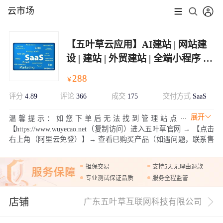
云市场
【五叶草云应用】AI建站 | 网站建
设 | 建站 | 外贸建站 | 全端小程序 |
定制服务
288
￥
评分
4.89
评论
366
成交
175
交付方式
SaaS
展开
温馨提示：如您下单后无法找到管理站点
【https://www.wuyecao.net（复制访问）进入五叶草官网 → 【点击
右上角（阿里云免登）】→ 查看已购买产品（如遇问题，联系售
后）】【该产品合适各个行业，多行业SaaS解决方案】
担保交易
支持5天无理由退款
专业测试保证品质
服务全程监管
店铺
广东五叶草互联网科技有限公司