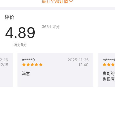
展开全部详情
评价
4.89
366
个评分
满分5分
2-16
n****9
2025-11-25
m****
12:15
12:40
满意
贵司的
也很有