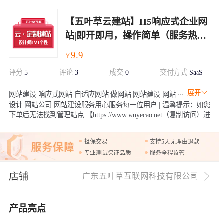
【五叶草云建站】H5响应式企业网
站|即开即用，操作简单（服务热线
020-28185502）
9.9
￥
评分
5
评论
3
成交
0
交付方式
SaaS
展开
网站建设 响应式网站 自适应网站 做网站 网站建设 网站
设计 网站公司 网站建设服务用心服务每一位用户 | 温馨提示：如您
下单后无法找到管理站点 【https://www.wuyecao.net（复制访问）进
入五叶草官网 → 【点击右上角（阿里云免登）】→ 查看已购买产
品（如遇问题，联系售后）】【该产品合适各个行业，多行业网站
担保交易
支持5天无理由退款
建设解决方案】
专业测试保证品质
服务全程监管
店铺
广东五叶草互联网科技有限公司
产品亮点