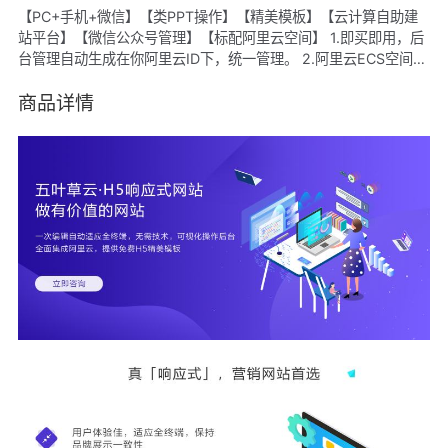
【PC+手机+微信】【类PPT操作】【精美模板】【云计算自助建
站平台】【微信公众号管理】【标配阿里云空间】 1.即买即用，后
台管理自动生成在你阿里云ID下，统一管理。 2.阿里云ECS空间，
CDN加速。 3.百套行业经典模板样式，随意切换，可备案。 4.每
个模板都有对应移动端手机站。 5.后台傻瓜式管理+专业售后指导
商品详情
+帮助中心，轻松DIY。 6.标准透明价格。