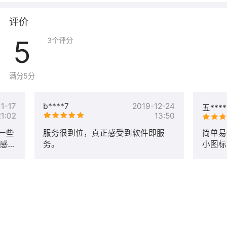
评价
5
3
个评分
满分5分
1-17
b****7
2019-12-24
五***
21:02
13:50
一些
服务很到位，真正感受到软件即服
简单易
 感
务。
小图标
任的
谢技术
企业不