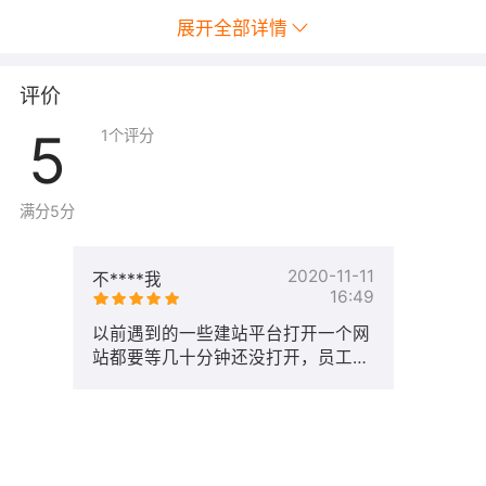
展开全部详情
评价
5
1
个评分
满分5分
2020-11-11
不****我
16:49
以前遇到的一些建站平台打开一个网
站都要等几十分钟还没打开，员工和
客户都向我反映进入网站点击页面的
时候非常的慢。服务也不是很好，找
个人反馈都找不到。自从用了五叶草
后，做事都非常顺利，就以我个人的
评价，五叶草这个平台不仅可以解决