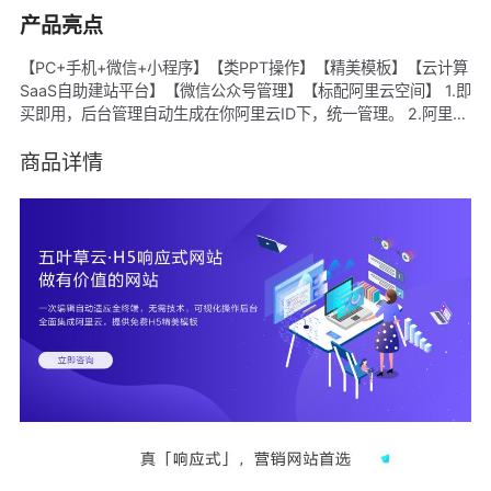
产品亮点
【PC+手机+微信+小程序】【类PPT操作】【精美模板】【云计算
SaaS自助建站平台】【微信公众号管理】【标配阿里云空间】 1.即
买即用，后台管理自动生成在你阿里云ID下，统一管理。 2.阿里云
ECS空间，CDN加速。 3.百套行业经典模板样式，随意切换，可备
案。 4.每个模板都有对应移动端手机站。 5.后台傻瓜式管理+专业
商品详情
售后指导+帮助中心，轻松DIY。 6.标准透明价格。