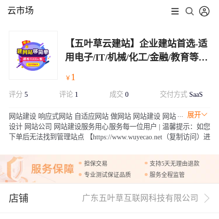
云市场
【五叶草云建站】企业建站首选-适
用电子/IT/机械/化工/金融/教育等行
业（服务热线:020-28185502）
1
￥
评分
5
评论
1
成交
0
交付方式
SaaS
展开
网站建设 响应式网站 自适应网站 做网站 网站建设 网站
设计 网站公司 网站建设服务用心服务每一位用户 | 温馨提示：如您
下单后无法找到管理站点 【https://www.wuyecao.net（复制访问）进
入五叶草官网 → 【点击右上角（阿里云免登）】→ 查看已购买产
品（如遇问题，联系售后）】【该产品合适各个行业，多行业网站
担保交易
支持5天无理由退款
建设解决方案】
专业测试保证品质
服务全程监管
店铺
广东五叶草互联网科技有限公司