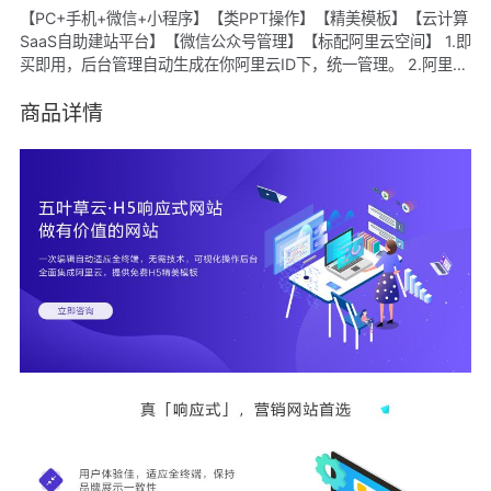
【PC+手机+微信+小程序】【类PPT操作】【精美模板】【云计算
SaaS自助建站平台】【微信公众号管理】【标配阿里云空间】 1.即
买即用，后台管理自动生成在你阿里云ID下，统一管理。 2.阿里云
ECS空间，CDN加速。 3.百套行业经典模板样式，随意切换，可备
案。 4.每个模板都有对应移动端手机站。 5.后台傻瓜式管理+专业
商品详情
售后指导+帮助中心，轻松DIY。 6.标准透明价格。