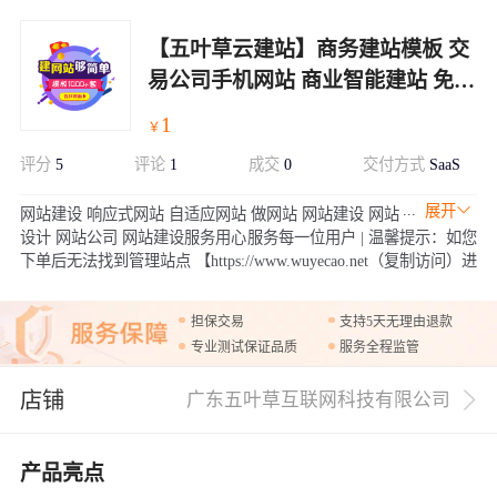
【五叶草云建站】商务建站模板 交
易公司手机网站 商业智能建站 免主
机免维护（服务热线:020-
1
￥
28185502）
评分
5
评论
1
成交
0
交付方式
SaaS
展开
网站建设 响应式网站 自适应网站 做网站 网站建设 网站
设计 网站公司 网站建设服务用心服务每一位用户 | 温馨提示：如您
下单后无法找到管理站点 【https://www.wuyecao.net（复制访问）进
入五叶草官网 → 【点击右上角（阿里云免登）】→ 查看已购买产
品（如遇问题，联系售后）】【该产品合适各个行业，多行业网站
担保交易
支持5天无理由退款
建设解决方案】
专业测试保证品质
服务全程监管
店铺
广东五叶草互联网科技有限公司
产品亮点