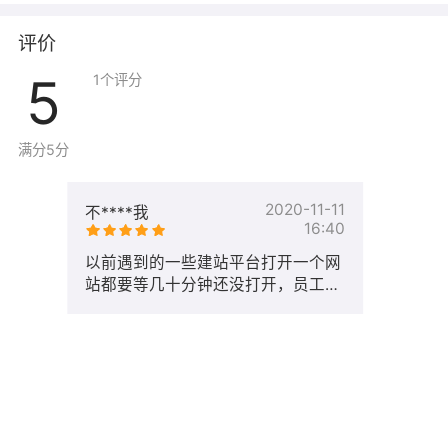
评价
5
1
个评分
满分5分
2020-11-11
不****我
16:40
以前遇到的一些建站平台打开一个网
站都要等几十分钟还没打开，员工和
客户都向我反映进入网站点击页面的
时候非常的慢。服务也不是很好，找
个人反馈都找不到。自从用了五叶草
后，做事都非常顺利，就以我个人的
评价，五叶草这个平台不仅可以解决
很多的问题，用起来也是非常的好，
不卡屏，跳转页面的时候非常快，模