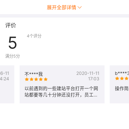
展开全部详情
评价
5
4
个评分
满分5分
6-11
2020-11-11
b****
不****我
4:24
17:03
以前遇到的一些建站平台打开一个网
操作简
站都要等几十分钟还没打开，员工和
客户都向我反映进入网站点击页面的
时候非常的慢。服务也不是很好，找
个人反馈都找不到。自从用了五叶草
后，做事都非常顺利，就以我个人的
评价，五叶草这个平台不仅可以解决