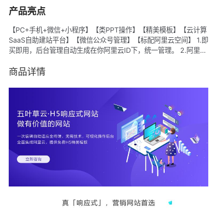
产品亮点
【PC+手机+微信+小程序】【类PPT操作】【精美模板】【云计算
SaaS自助建站平台】【微信公众号管理】【标配阿里云空间】 1.即
买即用，后台管理自动生成在你阿里云ID下，统一管理。 2.阿里云
ECS空间，CDN加速。 3.百套行业经典模板样式，随意切换，可备
案。 4.每个模板都有对应移动端手机站。 5.后台傻瓜式管理+专业
商品详情
售后指导+帮助中心，轻松DIY。 6.标准透明价格。