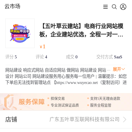
云市场
【五叶草云建站】电商行业网站模
板，企业建站优选，全程一对一服
务（服务热线:020-28185502）
1
￥
评分
5
评论
4
成交
0
交付方式
SaaS
展开
网站建设 响应式网站 自适应网站 做网站 网站建设 网站
设计 网站公司 网站建设服务用心服务每一位用户 | 温馨提示：如您
下单后无法找到管理站点 【https://www.wuyecao.net（复制访问）进
入五叶草官网 → 【点击右上角（阿里云免登）】→ 查看已购买产
品（如遇问题，联系售后）】【该产品合适各个行业，多行业网站
担保交易
支持5天无理由退款
建设解决方案】
专业测试保证品质
服务全程监管
店铺
广东五叶草互联网科技有限公司