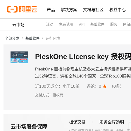
产品
解决方案
文档与社区
权益中心
云市场
活动
免费试用
API
基础软件
服务
网站
全部分类
基础软件
运行环境
PleskOne License key 授权
PleskOne 面板为物理主机及各大云主机运维提供可视
过32种语言，遍布全球140个国家，全球Top100
的认可，被全球用户赞誉“安全可靠，稳如磐石”。
近180天成交：
小于10单
评论：
0

（
0
条）
交付方式：
授权码
担保交易
服务全程透明
云市场服务保障