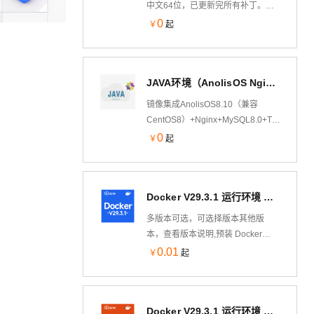
中文64位，已更新完所有补丁。
windows 7 专业版主要面向企业用
0
￥
起
户及爱好者，满足办公开发需要，
包含加强的网络功能，如活动目录
支持、远程桌面等。为支持部分软
JAVA环境（AnolisOS Nginx Tomcat8 JDK）
件运行，您可使用Win7镜像部署旧
版本架构程序。本镜像完美兼容阿
镜像集成AnolisOS8.10（兼容
里云云主机，即开即用，省时省
CentOS8）+Nginx+MySQL8.0+Tomcat8.5
力。
Nginx处理静态资源，Tomcat以apr
0
￥
起
模式运行处理动态资源，大幅度的
提高性能
Docker V29.3.1 运行环境 Docker-compose Aliyun Linux 3 LTS 64位
多版本可选，可选择版本其他版
本，查看版本说明,预装 Docker
V29.3.1 运行环境 Docker-compose
0.01
￥
起
V2.39 基于Alibaba Cloud Linux 3
LTS 64位制作，兼容CentOS 8、
RHEL 8生态，可通过云市场镜像一
Docker V29.3.1 运行环境 DockerCompose v2.39 Ubuntu 24.04 LTS 64 位
键部署，快速部署维护。允许实例