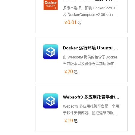
简单、快速地扩展。
多版本选择，预装 Docker V29.3.1
及 DockerCompose v2.39 运行环
境 基于Ubuntu 24.04 LTS 64-bit，
0.01
￥
起
可通过云市场镜像一键部署，快速
部署维护。允许实例简单、快速地
扩展。
Docker 运行环境 Ubuntu 24.04（含可视化面板）
由 Websoft9 提供的包含了Docker
当前版本以及镜像仓库加速源/加速
器的 Ubuntu 镜像，预装可视化
20
￥
起
Docker 应用与容器管理工具
Portainer，用户可一键部署 300+个
热门开源软件，并获得 Websoft9 标
Websoft9 多应用托管平台/运维面板/服务器管理（入门版）
准的技术支持和应用部署建议。
Websoft9 多应用托管平台是一个用
于软件安装部署、监控运维的服务
器面板&PaaS 平台。它遵循 GitOps
19
￥
起
思想，方便部署
PHP,Java,Node.js,Python 等程序，