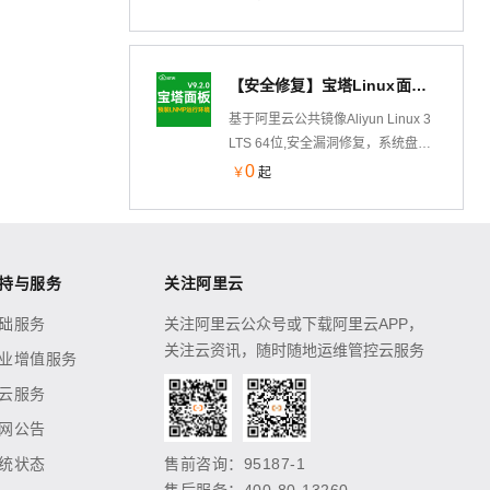
【安全修复】宝塔Linux面板V9.2.0 预装LNMP运行环境 AliLinux 3 LTS 64位(系统盘)bt服务器管理
基于阿里云公共镜像Aliyun Linux 3
LTS 64位,安全漏洞修复，系统盘运
行，安装宝塔面板V9.2.0 纯净版 预
0
￥
起
装LNMP运行环境，已安装
Nginx1.22,MySQL5.7,PHP7.4 、用
户还可以根据需求自行安装其他软
件。
持与服务
关注阿里云
础服务
关注阿里云公众号或下载阿里云APP，
关注云资讯，随时随地运维管控云服务
业增值服务
云服务
网公告
统状态
售前咨询：95187-1