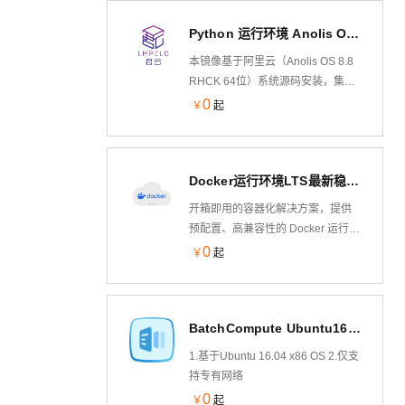
内置
Python 运行环境 Anolis OS（龙蜥国产化操作系统）
WordPress,ONLYOFFICE,Odoo,GitLab,Teamc
等 300+个可一键部署的应用模板。
本镜像基于阿里云（Anolis OS 8.8
RHCK 64位）系统源码安装，集成
的Python环境基于yum安装，包含
0
￥
起
Nginx，Mysql，Pyenv，Ipython等
软件。
Docker运行环境LTS最新稳定版
开箱即用的容器化解决方案，提供
预配置、高兼容性的 Docker 运行环
境镜像，支持快速部署于阿里云
0
￥
起
ECS等计算平台。包含 Docker
Engine 最新稳定版、docker-
compose等容器化工具链及优化内
BatchCompute Ubuntu16.04
核参数，消除环境搭建复杂度，助
力开发者秒级启动容器应用，聚焦
1.基于Ubuntu 16.04 x86 OS 2.仅支
业务创新而非运维配置。
持专有网络
0
￥
起