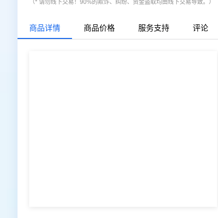
（* 请勿线下交易！90%的欺诈、纠纷、资金盗取均由线下交易导致。）
商品详情
商品价格
服务支持
评论