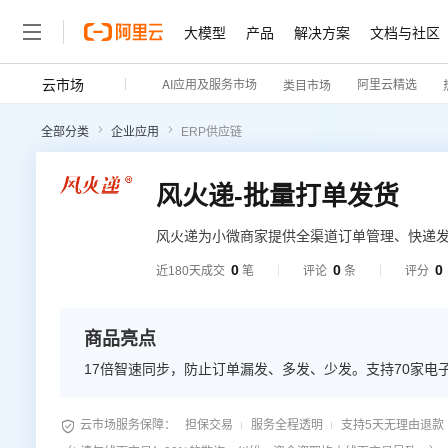
大模型
产品
解决方案
文档与社区
云市场
AI应用及服务市场
阿里云精选
类目市场
全部分类
企业应用
ERP供应链
风火递-批量打单发货
风火递为小微商家提供全渠道订单管理、快递
家在各个渠道的订单：电商订单、微信订单、
0
0
0
近180天成交
笔
评论
条
评分
单管理、快递打单发货。
商品亮点
17倍智速同步，防止订单漏发、多发、少发。支持70家

云市场服务保障：
担保交易
服务全程透明
支持5天无理由退款