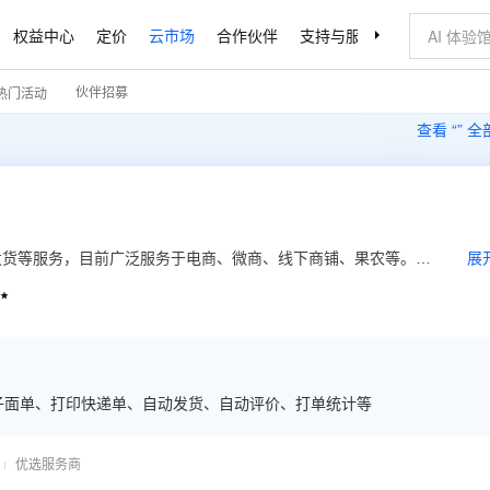
权益中心
定价
云市场
合作伙伴
支持与服务
了解阿里云
伙伴招募
热门活动
查看 “
” 
发货等服务，目前广泛服务于电商、微商、线下商铺、果农等。商
展
直播订单、线下订单，都能通过风火递进行高效处理，批量完成订

电子面单、打印快递单、自动发货、自动评价、打单统计等
优选服务商