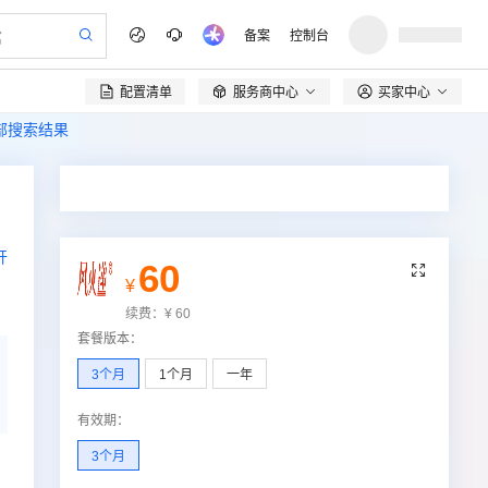
备案
控制台
配置清单
服务商中心
买家中心

全部搜索结果
开
60

¥
续费：
¥
60
套餐版本
：
3个月
1个月
一年
有效期
：
3个月