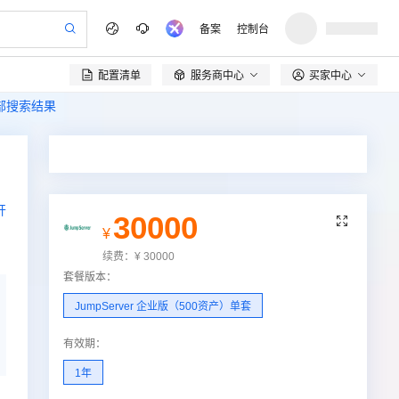
备案
控制台
配置清单
服务商中心
买家中心

全部搜索结果
开
30000

¥
续费：
¥
30000
套餐版本
：
JumpServer 企业版（500资产）单套
有效期
：
1年