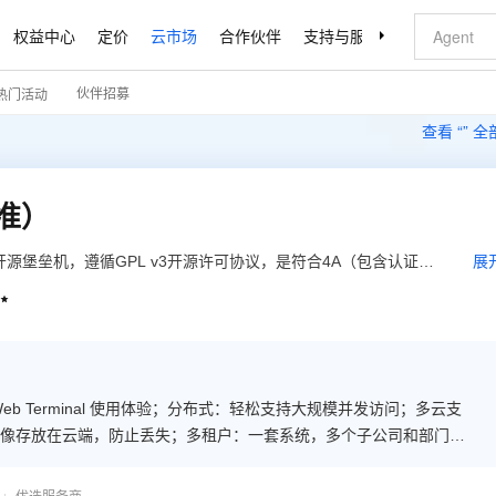
权益中心
定价
云市场
合作伙伴
支持与服务
了解阿里云
伙伴招募
热门活动
查看 “
” 
标准）
广受欢迎的开源堡垒机，遵循GPL v3开源许可协议，是符合4A（包含认证
展
、 账号Accounting和审计Auditing）规范的运维安全审计系统。它通过企业版

开源增值的运维安全审计解决方案。
 Terminal 使用体验；分布式：轻松支持大规模并发访问；多云支
像存放在云端，防止丢失；多租户：一套系统，多个子公司和部门同