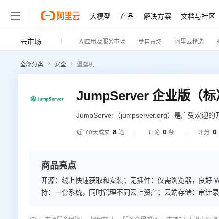
大模型
产品
解决方案
文档与社区
云市场
AI应用及服务市场
阿里云精选
类目市场
全部分类
安全
堡垒机
JumpServer 企业版（
JumpServer（jumpserver.org）是
Authentication 、授权Authorization
8
0
0
近180天成交
笔
评论
条
评分
或者软硬件一体机的方式，向企业级用户交付
商品亮点
开源：线上快速获取和安装；无插件：仅需浏览器，良好 Web
持：一套系统，同时管理不同云上资产；云端存储：审计录
时使用。